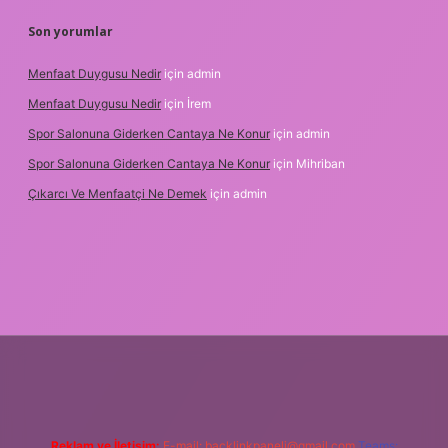
Son yorumlar
Menfaat Duygusu Nedir
için
admin
Menfaat Duygusu Nedir
için
İrem
Spor Salonuna Giderken Cantaya Ne Konur
için
admin
Spor Salonuna Giderken Cantaya Ne Konur
için
Mihriban
Çıkarcı Ve Menfaatçi Ne Demek
için
admin
Reklam ve İletişim:
E-mail:
backlinkpaneli@gmail.com
Teams: