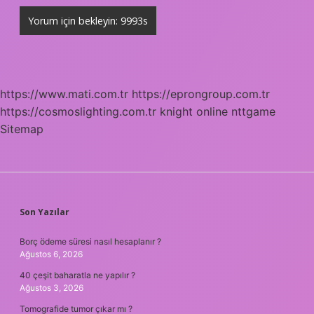
https://www.mati.com.tr
https://eprongroup.com.tr
https://cosmoslighting.com.tr
knight online
nttgame
Sitemap
SIDEBAR
Son Yazılar
Borç ödeme süresi nasıl hesaplanır ?
Ağustos 6, 2026
40 çeşit baharatla ne yapılır ?
Ağustos 3, 2026
Tomografide tumor çıkar mı ?