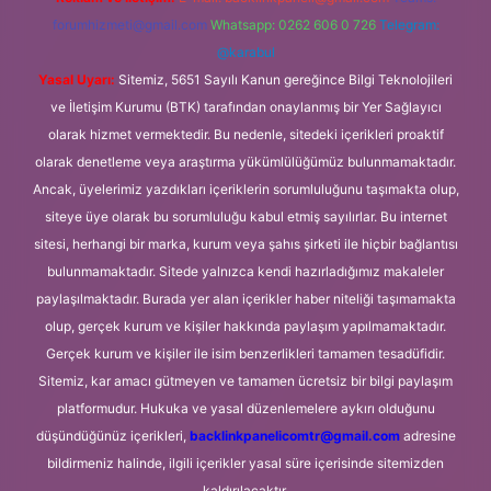
forumhizmeti@gmail.com
Whatsapp: 0262 606 0 726
Telegram:
@karabul
Yasal Uyarı:
Sitemiz, 5651 Sayılı Kanun gereğince Bilgi Teknolojileri
ve İletişim Kurumu (BTK) tarafından onaylanmış bir Yer Sağlayıcı
olarak hizmet vermektedir. Bu nedenle, sitedeki içerikleri proaktif
olarak denetleme veya araştırma yükümlülüğümüz bulunmamaktadır.
Ancak, üyelerimiz yazdıkları içeriklerin sorumluluğunu taşımakta olup,
siteye üye olarak bu sorumluluğu kabul etmiş sayılırlar. Bu internet
sitesi, herhangi bir marka, kurum veya şahıs şirketi ile hiçbir bağlantısı
bulunmamaktadır. Sitede yalnızca kendi hazırladığımız makaleler
paylaşılmaktadır. Burada yer alan içerikler haber niteliği taşımamakta
olup, gerçek kurum ve kişiler hakkında paylaşım yapılmamaktadır.
Gerçek kurum ve kişiler ile isim benzerlikleri tamamen tesadüfidir.
Sitemiz, kar amacı gütmeyen ve tamamen ücretsiz bir bilgi paylaşım
platformudur. Hukuka ve yasal düzenlemelere aykırı olduğunu
düşündüğünüz içerikleri,
backlinkpanelicomtr@gmail.com
adresine
bildirmeniz halinde, ilgili içerikler yasal süre içerisinde sitemizden
kaldırılacaktır.