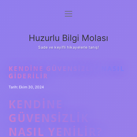
menüyü
Anasayfa
aç
Gizlilik Politikası
Huzurlu Bilgi Molası
Yasal Uyarı
Sade ve keyifli hikayelerle tanış!
Hakkımızda
KENDINE GÜVENSIZLIK NASIL
GIDERILIR
Tarih: Ekim 30, 2024
KENDINE
GÜVENSIZLIK
NASIL YENILIR?