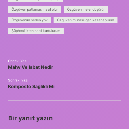
Özgüven patlaması nasıl olur
Özgüveni neler düşürür
Özgüvenim neden yok
Özgüvenimi nasıl geri kazanabilirim
Şüphecilikten nasıl kurtulurum
Önceki Yazı
Mahv Ve Isbat Nedir
Sonraki Yazı
Komposto Sağlıklı Mı
Bir yanıt yazın