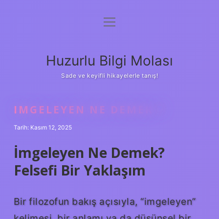
menüyü
Anasayfa
aç
Gizlilik Politikası
Huzurlu Bilgi Molası
Yasal Uyarı
Sade ve keyifli hikayelerle tanış!
Hakkımızda
IMGELEYEN NE DEMEK ?
Tarih: Kasım 12, 2025
İmgeleyen Ne Demek?
Felsefi Bir Yaklaşım
Bir filozofun bakış açısıyla, “imgeleyen”
kelimesi, bir anlamı ya da düşünsel bir