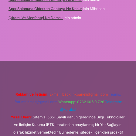
Spor Salonuna Giderken Cantaya Ne Konur
için
Mihriban
Çıkarcı Ve Menfaatçi Ne Demek
için
admin
cel
Reklam ve İletişim:
E-mail:
backlinkpaneli@gmail.com
Teams:
forumhizmeti@gmail.com
Whatsapp: 0262 606 0 726
Telegram:
@karabul
Yasal Uyarı:
Sitemiz, 5651 Sayılı Kanun gereğince Bilgi Teknolojileri
ve İletişim Kurumu (BTK) tarafından onaylanmış bir Yer Sağlayıcı
olarak hizmet vermektedir. Bu nedenle, sitedeki içerikleri proaktif