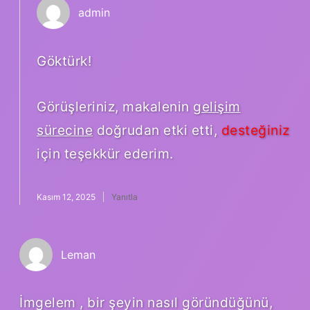
admin
Göktürk!
Görüşleriniz, makalenin
gelişim
sürecine
doğrudan etki etti,
desteğiniz
için teşekkür ederim.
Kasım 12, 2025
Yanıtla
Leman
İmgelem , bir şeyin nasıl göründüğünü,