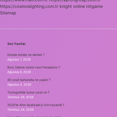
https://cosmoslighting.com.tr
knight online
nttgame
Sitemap
SIDEBAR
Son Yazılar
Keside etmek ne demek ?
Ağustos 7, 2026
Borç ödeme süresi nasıl hesaplanır ?
Ağustos 6, 2026
40 çeşit baharatla ne yapılır ?
Ağustos 3, 2026
Tomografide tumor çıkar mı ?
Temmuz 29, 2026
2024’te Altın Ayakkabı’yı kim kazandı ?
Temmuz 24, 2026