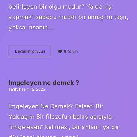
belirleyen bir olgu mudur? Ya da “iş
yapmak” sadece maddi bir amaç mı taşır,
yoksa insanın…
İş
Devamını okuyun
8 Yorum
yapan
adama
ne
denir
?
Imgeleyen ne demek ?
Tarih: Kasım 12, 2025
İmgeleyen Ne Demek? Felsefi Bir
Yaklaşım Bir filozofun bakış açısıyla,
“imgeleyen” kelimesi, bir anlamı ya da