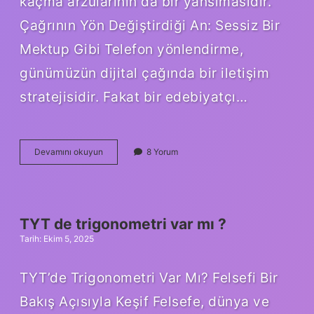
kaçma arzularının da bir yansımasıdır.
Çağrının Yön Değiştirdiği An: Sessiz Bir
Mektup Gibi Telefon yönlendirme,
günümüzün dijital çağında bir iletişim
stratejisidir. Fakat bir edebiyatçı…
Telefon
Devamını okuyun
8 Yorum
yönlendirme
olunca
ne
olur
?
TYT de trigonometri var mı ?
Tarih: Ekim 5, 2025
TYT’de Trigonometri Var Mı? Felsefi Bir
Bakış Açısıyla Keşif Felsefe, dünya ve