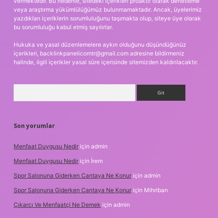
vermektedir. Bu nedenle, sitedeki içerikleri proaktif olarak denetleme
veya araştırma yükümlülüğümüz bulunmamaktadır. Ancak, üyelerimiz
yazdıkları içeriklerin sorumluluğunu taşımakta olup, siteye üye olarak
bu sorumluluğu kabul etmiş sayılırlar.
Hukuka ve yasal düzenlemelere aykırı olduğunu düşündüğünüz
içerikleri,
backlinkpanelicomtr@gmail.com
adresine bildirmeniz
halinde, ilgili içerikler yasal süre içerisinde sitemizden kaldırılacaktır.
Arama
Son yorumlar
Menfaat Duygusu Nedir
için
admin
Menfaat Duygusu Nedir
için
İrem
Spor Salonuna Giderken Cantaya Ne Konur
için
admin
Spor Salonuna Giderken Cantaya Ne Konur
için
Mihriban
Çıkarcı Ve Menfaatçi Ne Demek
için
admin