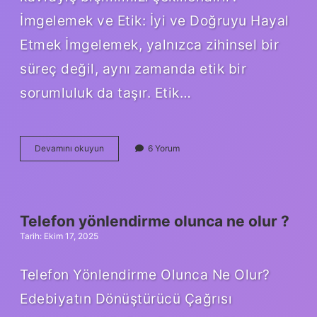
İmgelemek ve Etik: İyi ve Doğruyu Hayal
Etmek İmgelemek, yalnızca zihinsel bir
süreç değil, aynı zamanda etik bir
sorumluluk da taşır. Etik…
Imgeleyen
Devamını okuyun
6 Yorum
ne
demek
?
Telefon yönlendirme olunca ne olur ?
Tarih: Ekim 17, 2025
Telefon Yönlendirme Olunca Ne Olur?
Edebiyatın Dönüştürücü Çağrısı