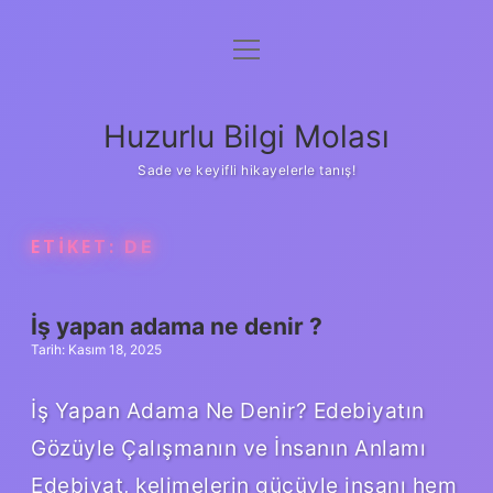
menüyü
Anasayfa
aç
Gizlilik Politikası
Huzurlu Bilgi Molası
Yasal Uyarı
Sade ve keyifli hikayelerle tanış!
Hakkımızda
ETIKET:
DE
İş yapan adama ne denir ?
Tarih: Kasım 18, 2025
İş Yapan Adama Ne Denir? Edebiyatın
Gözüyle Çalışmanın ve İnsanın Anlamı
Edebiyat, kelimelerin gücüyle insanı hem