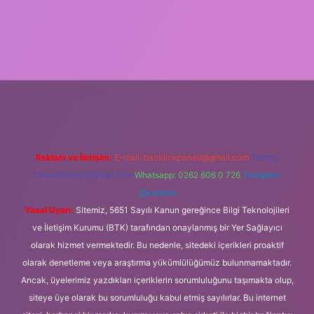
el
Reklam ve İletişim:
E-mail:
backlinkpaneli@gmail.com
Teams:
forumhizmeti@gmail.com
Whatsapp: 0262 606 0 726
Telegram:
@karabul
Yasal Uyarı:
Sitemiz, 5651 Sayılı Kanun gereğince Bilgi Teknolojileri
ve İletişim Kurumu (BTK) tarafından onaylanmış bir Yer Sağlayıcı
olarak hizmet vermektedir. Bu nedenle, sitedeki içerikleri proaktif
olarak denetleme veya araştırma yükümlülüğümüz bulunmamaktadır.
Ancak, üyelerimiz yazdıkları içeriklerin sorumluluğunu taşımakta olup,
siteye üye olarak bu sorumluluğu kabul etmiş sayılırlar. Bu internet