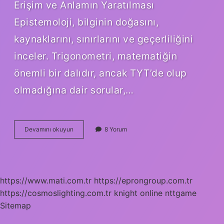
Erişim ve Anlamın Yaratılması
Epistemoloji, bilginin doğasını,
kaynaklarını, sınırlarını ve geçerliliğini
inceler. Trigonometri, matematiğin
önemli bir dalıdır, ancak TYT’de olup
olmadığına dair sorular,…
TYT
Devamını okuyun
8 Yorum
de
trigonometri
var
mı
?
https://www.mati.com.tr
https://eprongroup.com.tr
https://cosmoslighting.com.tr
knight online
nttgame
Sitemap