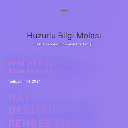
menüyü
Anasayfa
aç
Gizlilik Politikası
Huzurlu Bilgi Molası
Yasal Uyarı
Sade ve keyifli hikayelerle tanış!
Hakkımızda
YENI HAT TAKINCA
NUMARALAR GIDER MI
Tarih: Ekim 14, 2024
HAT
DEĞIŞTIRIRKEN
REHBER SILINIR