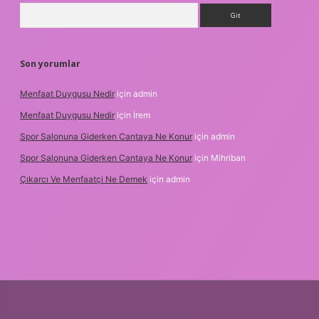
Arama
Son yorumlar
Menfaat Duygusu Nedir
için
admin
Menfaat Duygusu Nedir
için
İrem
Spor Salonuna Giderken Cantaya Ne Konur
için
admin
Spor Salonuna Giderken Cantaya Ne Konur
için
Mihriban
Çıkarcı Ve Menfaatçi Ne Demek
için
admin
cel