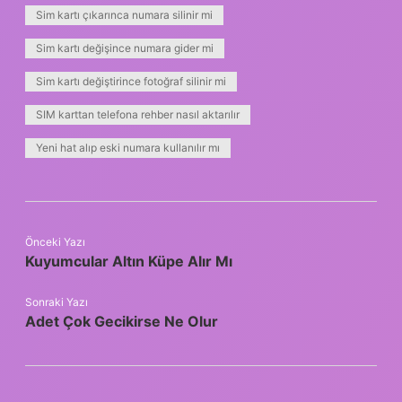
Sim kartı çıkarınca numara silinir mi
Sim kartı değişince numara gider mi
Sim kartı değiştirince fotoğraf silinir mi
SIM karttan telefona rehber nasıl aktarılır
Yeni hat alıp eski numara kullanılır mı
Önceki Yazı
Kuyumcular Altın Küpe Alır Mı
Sonraki Yazı
Adet Çok Gecikirse Ne Olur