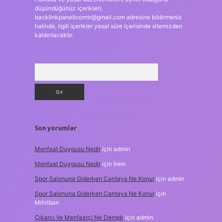
düşündüğünüz içerikleri,
backlinkpanelicomtr@gmail.com
adresine bildirmeniz
halinde, ilgili içerikler yasal süre içerisinde sitemizden
kaldırılacaktır.
Arama
Son yorumlar
Menfaat Duygusu Nedir
için
admin
Menfaat Duygusu Nedir
için
İrem
Spor Salonuna Giderken Cantaya Ne Konur
için
admin
Spor Salonuna Giderken Cantaya Ne Konur
için
Mihriban
Çıkarcı Ve Menfaatçi Ne Demek
için
admin