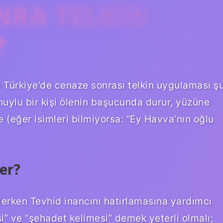
NRA TELKIN
?
 Türkiye’de cenaze sonrası telkin uygulaması ş
huylu bir kişi ölenin başucunda durur, yüzüne
 (eğer isimleri bilmiyorsa: “Ey Havva’nın oğlu
er?
erken Tevhid inancını hatırlamasına yardımcı
si” ve “şehadet kelimesi” demek yeterli olmalı;