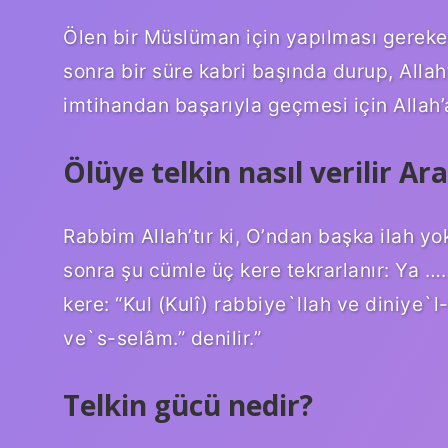
Ölen bir Müslüman için yapılması gereke
sonra bir süre kabri başında durup, Alla
imtihandan başarıyla geçmesi için Allah’
Ölüye telkin nasıl verilir Ar
Rabbim Allah’tır ki, O’ndan başka ilah yok
sonra şu cümle üç kere tekrarlanır: Ya …….
kere: “Kul (Kulî) rabbiye`llah ve diniy
ve`s-selâm.” denilir.”
Telkin gücü nedir?