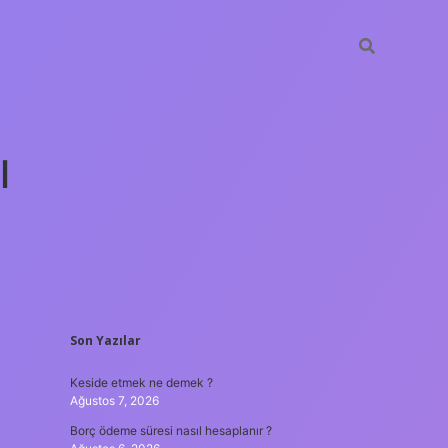
ı
SIDEBAR
Son Yazılar
tulipbet güncel
Keside etmek ne demek ?
Ağustos 7, 2026
Borç ödeme süresi nasıl hesaplanır ?