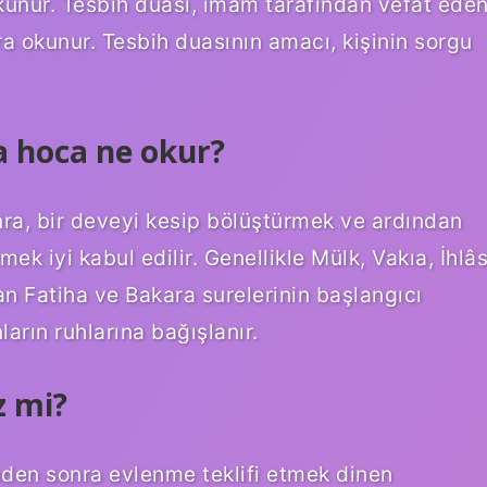
okunur. Tesbih duası, imam tarafından vefat ede
ra okunur. Tesbih duasının amacı, kişinin sorgu
a hoca ne okur?
a, bir deveyi kesip bölüştürmek ve ardından
k iyi kabul edilir. Genellikle Mülk, Vakıa, İhlâ
n Fatiha ve Bakara surelerinin başlangıcı
ların ruhlarına bağışlanır.
z mi?
eden sonra evlenme teklifi etmek dinen