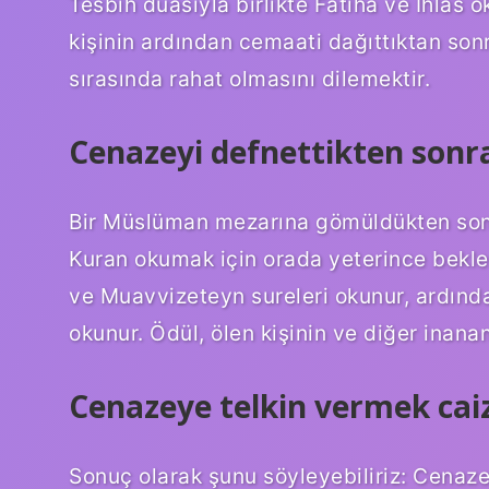
Tesbih duasıyla birlikte Fatiha ve İhlas 
kişinin ardından cemaati dağıttıktan son
sırasında rahat olmasını dilemektir.
Cenazeyi defnettikten sonr
Bir Müslüman mezarına gömüldükten sonr
Kuran okumak için orada yeterince bekleme
ve Muavvizeteyn sureleri okunur, ardında
okunur. Ödül, ölen kişinin ve diğer inanan
Cenazeye telkin vermek cai
Sonuç olarak şunu söyleyebiliriz: Cenaz