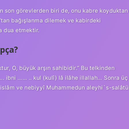
n son görevlerden biri de, onu kabre koyduktan
h’tan bağışlanma dilemek ve kabirdeki
a dua etmektir.
apça?
tur, O, büyük arşın sahibidir.” Bu telkinden
 ibni …… .. kul (kulî) lâ ilâhe illallah… Sonra üç
e`l-islâm ve nebiyyî Muhammedun aleyhi`s-salâtü