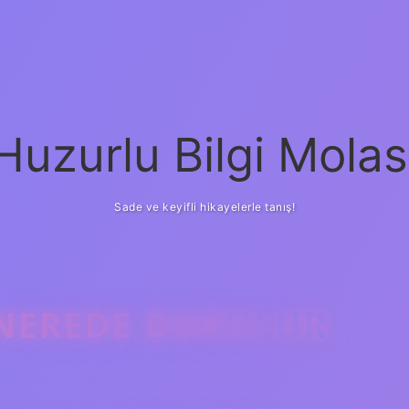
Huzurlu Bilgi Molas
Sade ve keyifli hikayelerle tanış!
 NEREDE DURULUR