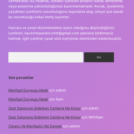
vermektedir. Bu nedenle, sitedeki içerikleri proaktif olarak denetleme
veya araştırma yükümlülüğümüz bulunmamaktadır. Ancak, üyelerimiz
yazdıkları içeriklerin sorumluluğunu taşımakta olup, siteye üye olarak
bu sorumluluğu kabul etmiş sayılırlar.
Hukuka ve yasal düzenlemelere aykırı olduğunu düşündüğünüz
içerikleri,
backlinkpanelicomtr@gmail.com
adresine bildirmeniz
halinde, ilgili içerikler yasal süre içerisinde sitemizden kaldırılacaktır.
Arama
Son yorumlar
Menfaat Duygusu Nedir
için
admin
Menfaat Duygusu Nedir
için
İrem
Spor Salonuna Giderken Cantaya Ne Konur
için
admin
Spor Salonuna Giderken Cantaya Ne Konur
için
Mihriban
Çıkarcı Ve Menfaatçi Ne Demek
için
admin