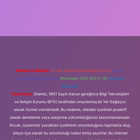
ipbet güncel
Reklam ve İletişim:
E-mail:
backlinkpaneli@gmail.com
Teams:
forumhizmeti@gmail.com
Whatsapp: 0262 606 0 726
Telegram:
@karabul
Yasal Uyarı:
Sitemiz, 5651 Sayılı Kanun gereğince Bilgi Teknolojileri
ve İletişim Kurumu (BTK) tarafından onaylanmış bir Yer Sağlayıcı
olarak hizmet vermektedir. Bu nedenle, sitedeki içerikleri proaktif
olarak denetleme veya araştırma yükümlülüğümüz bulunmamaktadır.
Ancak, üyelerimiz yazdıkları içeriklerin sorumluluğunu taşımakta olup,
siteye üye olarak bu sorumluluğu kabul etmiş sayılırlar. Bu internet