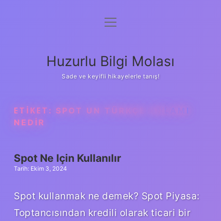
menüyü
Anasayfa
aç
Gizlilik Politikası
Huzurlu Bilgi Molası
Yasal Uyarı
Sade ve keyifli hikayelerle tanış!
Hakkımızda
ETIKET:
SPOT UN TÜRKÇE ANLAMI
NEDIR
Spot Ne Için Kullanılır
Tarih: Ekim 3, 2024
Spot kullanmak ne demek? Spot Piyasa:
Toptancısından kredili olarak ticari bir