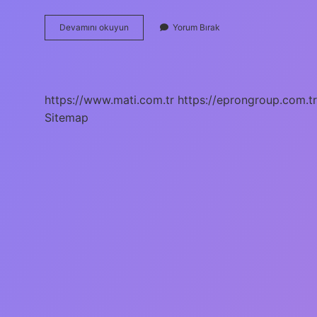
Seyitgazinin
Devamını okuyun
Yorum Bırak
Kaç
Köyü
Var
https://www.mati.com.tr
https://eprongroup.com.tr
Sitemap