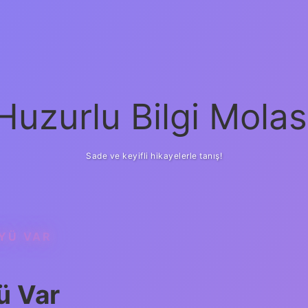
Huzurlu Bilgi Molas
Sade ve keyifli hikayelerle tanış!
ÖYÜ VAR
ü Var