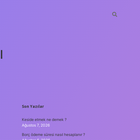
ı
SIDEBAR
Son Yazılar
tulipbet gün
Keside etmek ne demek ?
Ağustos 7, 2026
Borç ödeme süresi nasıl hesaplanır ?