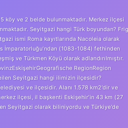
45 köy ve 2 belde bulunmaktadır. Merkez ilçesi
unmaktadır. Seyitgazi hangi Türk boyundan? Fri
tgazi ismi Roma kayıtlarında Nacoleia olarak
ans İmparatorluğu’ndan (1083-1084) fethinden
miş ve Türkmen Köyü olarak adlandırılmıştır.
rovinzEskişehirGeografische RegionRegion
en Seyitgazi hangi ilimizin ilçesidir?
belediyesi ve ilçesidir. Alanı 1.578 km2’dir ve
erkez ilçesi, il başkenti Eskişehir’in 43 km (27
en Seyitgazi olarak biliniyordu ve Türkiye’de