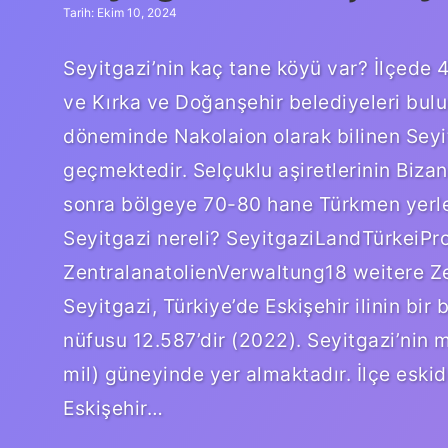
Tarih: Ekim 10, 2024
Seyitgazi’nin kaç tane köyü var? İlçede 
ve Kırka ve Doğanşehir belediyeleri bul
döneminde Nakolaion olarak bilinen Seyi
geçmektedir. Selçuklu aşiretlerinin Biz
sonra bölgeye 70-80 hane Türkmen yerleş
Seyitgazi nereli? SeyitgaziLandTürkeiP
ZentralanatolienVerwaltung18 weitere Zeil
Seyitgazi, Türkiye’de Eskişehir ilinin bir 
nüfusu 12.587’dir (2022). Seyitgazi’nin m
mil) güneyinde yer almaktadır. İlçe eskid
Eskişehir…