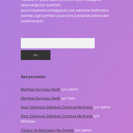
düşündüğünüz içerikleri,
backlinkpanelicomtr@gmail.com
adresine bildirmeniz
halinde, ilgili içerikler yasal süre içerisinde sitemizden
kaldırılacaktır.
Arama
Son yorumlar
Menfaat Duygusu Nedir
için
admin
Menfaat Duygusu Nedir
için
İrem
Spor Salonuna Giderken Cantaya Ne Konur
için
admin
Spor Salonuna Giderken Cantaya Ne Konur
için
Mihriban
Çıkarcı Ve Menfaatçi Ne Demek
için
admin