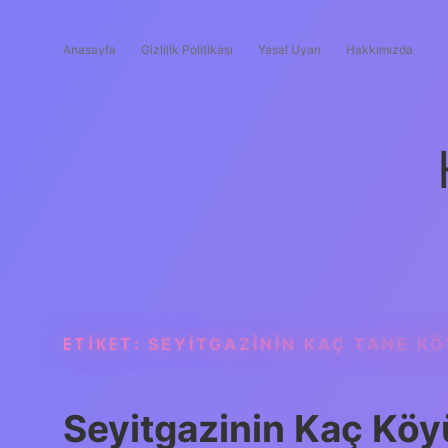
Anasayfa
Gizlilik Politikası
Yasal Uyarı
Hakkımızda
ETIKET:
SEYITGAZININ KAÇ TANE K
Seyitgazinin Kaç Köy