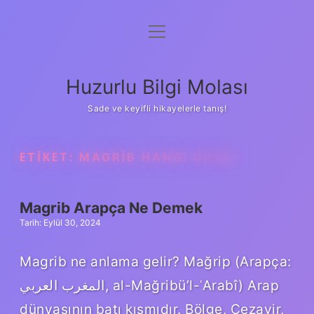
menüyü
Anasayfa
aç
Gizlilik Politikası
Huzurlu Bilgi Molası
Yasal Uyarı
Sade ve keyifli hikayelerle tanış!
Hakkımızda
ETIKET:
MAGRIB HANGI DILDE
Magrib Arapça Ne Demek
Tarih: Eylül 30, 2024
Magrib ne anlama gelir? Mağrip (Arapça:
المغرب العربي, al-Mağribü’l-ʿArabî) Arap
dünyasının batı kısmıdır. Bölge, Cezayir,