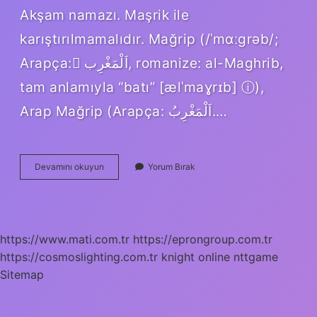
Akşam namazı. Maşrik ile
karıştırılmamalıdır. Mağrip (/ˈmɑːɡrəb/;
Arapça: ْاَلْمَغْرِب‎, romanize: al-Maghrib,
tam anlamıyla “batı” [ælˈmaɣrɪb] ⓘ),
Arap Mağrip (Arapça: اَلْمَغْرِبُ.…
Magrib
Devamını okuyun
Yorum Bırak
Arapça
Ne
Demek
https://www.mati.com.tr
https://eprongroup.com.tr
https://cosmoslighting.com.tr
knight online
nttgame
Sitemap