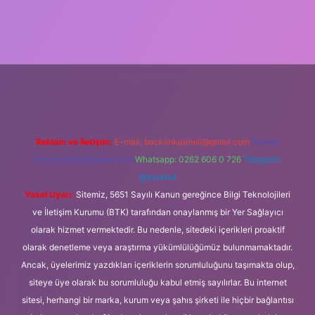
lipbet güncel
Reklam ve İletişim:
E-mail:
backlinkpaneli@gmail.com
Teams:
forumhizmeti@gmail.com
Whatsapp: 0262 606 0 726
Telegram:
@karabul
Yasal Uyarı:
Sitemiz, 5651 Sayılı Kanun gereğince Bilgi Teknolojileri
ve İletişim Kurumu (BTK) tarafından onaylanmış bir Yer Sağlayıcı
olarak hizmet vermektedir. Bu nedenle, sitedeki içerikleri proaktif
olarak denetleme veya araştırma yükümlülüğümüz bulunmamaktadır.
Ancak, üyelerimiz yazdıkları içeriklerin sorumluluğunu taşımakta olup,
siteye üye olarak bu sorumluluğu kabul etmiş sayılırlar. Bu internet
sitesi, herhangi bir marka, kurum veya şahıs şirketi ile hiçbir bağlantısı