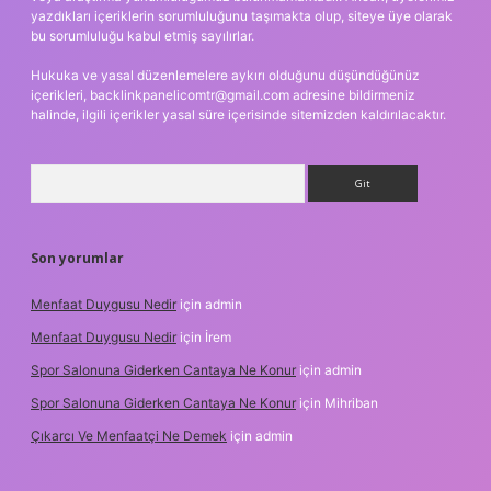
yazdıkları içeriklerin sorumluluğunu taşımakta olup, siteye üye olarak
bu sorumluluğu kabul etmiş sayılırlar.
Hukuka ve yasal düzenlemelere aykırı olduğunu düşündüğünüz
içerikleri,
backlinkpanelicomtr@gmail.com
adresine bildirmeniz
halinde, ilgili içerikler yasal süre içerisinde sitemizden kaldırılacaktır.
Arama
Son yorumlar
Menfaat Duygusu Nedir
için
admin
Menfaat Duygusu Nedir
için
İrem
Spor Salonuna Giderken Cantaya Ne Konur
için
admin
Spor Salonuna Giderken Cantaya Ne Konur
için
Mihriban
Çıkarcı Ve Menfaatçi Ne Demek
için
admin