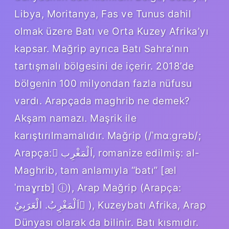
Libya, Moritanya, Fas ve Tunus dahil
olmak üzere Batı ve Orta Kuzey Afrika’yı
kapsar. Mağrip ayrıca Batı Sahra’nın
tartışmalı bölgesini de içerir. 2018’de
bölgenin 100 milyondan fazla nüfusu
vardı. Arapçada maghrib ne demek?
Akşam namazı. Maşrik ile
karıştırılmamalıdır. Mağrip (/ˈmɑːɡrəb/;
Arapça: ْاَلْمَغْرِب‎, romanize edilmiş: al-
Maghrib, tam anlamıyla “batı” [æl
ˈmaɣrɪb] ⓘ), Arap Mağrip (Arapça:
اَلْمَغْرِبُ. الْعَرَبِيُ ّ), Kuzeybatı Afrika, Arap
Dünyası olarak da bilinir. Batı kısmıdır.