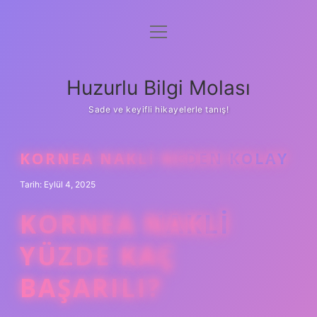
menüyü
Anasayfa
aç
Gizlilik Politikası
Huzurlu Bilgi Molası
Yasal Uyarı
Sade ve keyifli hikayelerle tanış!
Hakkımızda
KORNEA NAKLI NEDEN KOLAY
Tarih: Eylül 4, 2025
KORNEA NAKLI
YÜZDE KAÇ
BAŞARILI?