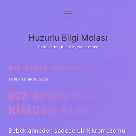
menüyü
Anasayfa
aç
Gizlilik Politikası
Huzurlu Bilgi Molası
Yasal Uyarı
Sade ve keyifli hikayelerle tanış!
Hakkımızda
KIZ BEBEK BABADAN NE ALIR
Tarih: Haziran 26, 2025
KIZ BEBEK GENI
KIMDEN ALIR?
Bebek anneden sadece bir X kromozomu