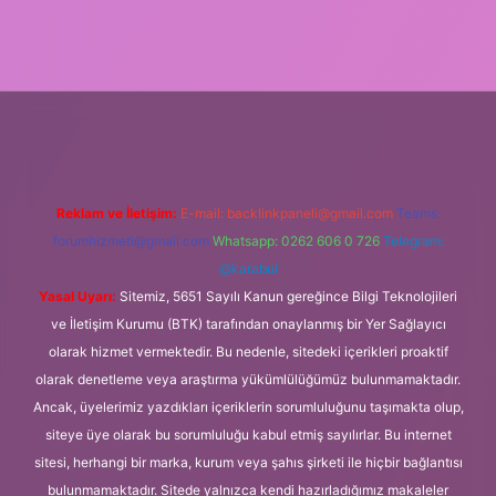
cel
Reklam ve İletişim:
E-mail:
backlinkpaneli@gmail.com
Teams:
forumhizmeti@gmail.com
Whatsapp: 0262 606 0 726
Telegram:
@karabul
Yasal Uyarı:
Sitemiz, 5651 Sayılı Kanun gereğince Bilgi Teknolojileri
ve İletişim Kurumu (BTK) tarafından onaylanmış bir Yer Sağlayıcı
olarak hizmet vermektedir. Bu nedenle, sitedeki içerikleri proaktif
olarak denetleme veya araştırma yükümlülüğümüz bulunmamaktadır.
Ancak, üyelerimiz yazdıkları içeriklerin sorumluluğunu taşımakta olup,
siteye üye olarak bu sorumluluğu kabul etmiş sayılırlar. Bu internet
sitesi, herhangi bir marka, kurum veya şahıs şirketi ile hiçbir bağlantısı
bulunmamaktadır. Sitede yalnızca kendi hazırladığımız makaleler