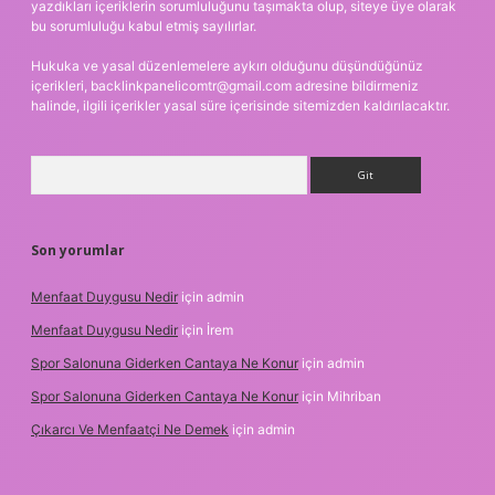
yazdıkları içeriklerin sorumluluğunu taşımakta olup, siteye üye olarak
bu sorumluluğu kabul etmiş sayılırlar.
Hukuka ve yasal düzenlemelere aykırı olduğunu düşündüğünüz
içerikleri,
backlinkpanelicomtr@gmail.com
adresine bildirmeniz
halinde, ilgili içerikler yasal süre içerisinde sitemizden kaldırılacaktır.
Arama
Son yorumlar
Menfaat Duygusu Nedir
için
admin
Menfaat Duygusu Nedir
için
İrem
Spor Salonuna Giderken Cantaya Ne Konur
için
admin
Spor Salonuna Giderken Cantaya Ne Konur
için
Mihriban
Çıkarcı Ve Menfaatçi Ne Demek
için
admin