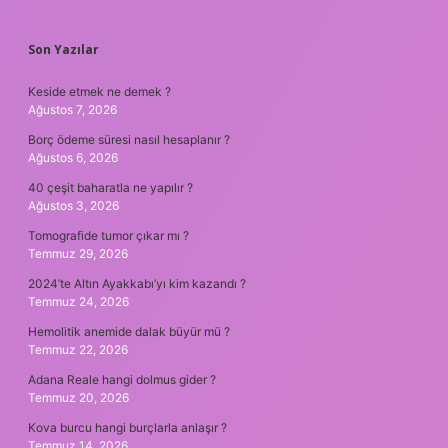
SIDEBAR
Son Yazılar
Keside etmek ne demek ?
Ağustos 7, 2026
Borç ödeme süresi nasıl hesaplanır ?
Ağustos 6, 2026
40 çeşit baharatla ne yapılır ?
Ağustos 3, 2026
Tomografide tumor çıkar mı ?
Temmuz 29, 2026
2024’te Altın Ayakkabı’yı kim kazandı ?
Temmuz 24, 2026
Hemolitik anemide dalak büyür mü ?
Temmuz 22, 2026
Adana Reale hangi dolmus gider ?
Temmuz 20, 2026
Kova burcu hangi burçlarla anlaşır ?
Temmuz 14, 2026