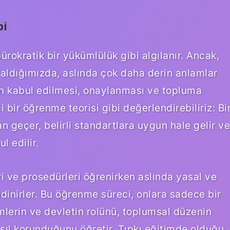
bi
bürokratik bir yükümlülük gibi algılanır. Ancak,
e aldığımızda, aslında çok daha derin anlamlar
nın kabul edilmesi, onaylanması ve topluma
 bir öğrenme teorisi gibi değerlendirebiliriz: Bi
geçer, belirli standartlara uygun hale gelir ve
l edilir.
eri ve prosedürleri öğrenirken aslında yasal ve
dinirler. Bu öğrenme süreci, onlara sadece bir
mlerin ve devletin rolünü, toplumsal düzenin
asıl korunduğunu öğretir. Tıpkı eğitimde olduğu