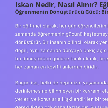
Iskan Nedir, Nasıl Alınır? Eğ
Öğrenmenin Dönüştürücü Gücü: Bir 
Bir eğitimci olarak, her gün öğrencileriml
zamanda öğrenmenin gücünü keşfetmeye 
dönüştürür. Bir insanın bilinçli olarak y
değil, aynı zamanda dünyaya bakış açısı
bu dönüştürücü gücüne tanık olmak, bireyl
her zaman en keyifli anlardan biridir.
Bugün ise, belki de hepimizin yaşamında 
derinlemesine bilinmeyen bir kavramı ele 
yerleri ve konutlarla ilişkilendirilen bir 
gereklilikten çok daha fazlasıdır. Bu süre