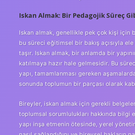
Iskan Almak: Bir Pedagojik Süreç Gi
Iskan almak, genellikle pek çok kişi için 
bu süreci eğitimsel bir bakış açısıyla el
taşır. Iskan almak, bir anlamda bir yapı
katılmaya hazır hale gelmesidir. Bu süreci
yapı, tamamlanması gereken aşamalardan 
sonunda toplumun bir parçası olarak kabu
Bireyler, iskan almak için gerekli belgel
toplumsal sorumlulukları hakkında bilgi e
yapı inşa etmenin ötesinde, yerel yöneti
nasıl sağlandığını ve bireysel hakların n