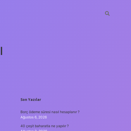
ı
SIDEBAR
Son Yazılar
tulipbet
Borç ödeme süresi nasıl hesaplanır ?
Ağustos 6, 2026
40 çeşit baharatla ne yapılır ?