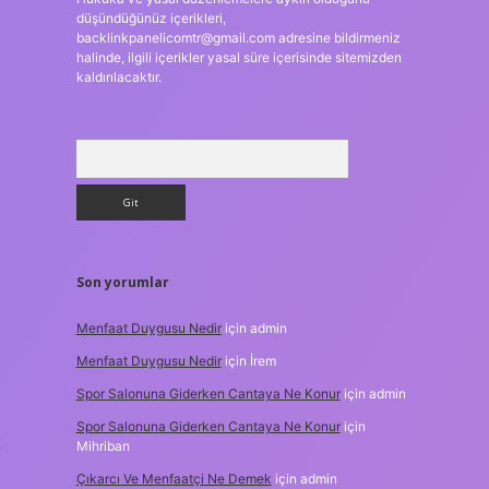
düşündüğünüz içerikleri,
backlinkpanelicomtr@gmail.com
adresine bildirmeniz
halinde, ilgili içerikler yasal süre içerisinde sitemizden
kaldırılacaktır.
Arama
Son yorumlar
Menfaat Duygusu Nedir
için
admin
Menfaat Duygusu Nedir
için
İrem
Spor Salonuna Giderken Cantaya Ne Konur
için
admin
Spor Salonuna Giderken Cantaya Ne Konur
için
Mihriban
Çıkarcı Ve Menfaatçi Ne Demek
için
admin