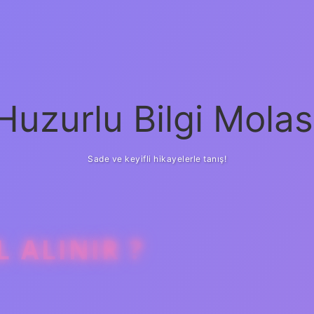
Huzurlu Bilgi Molas
Sade ve keyifli hikayelerle tanış!
L ALINIR ?