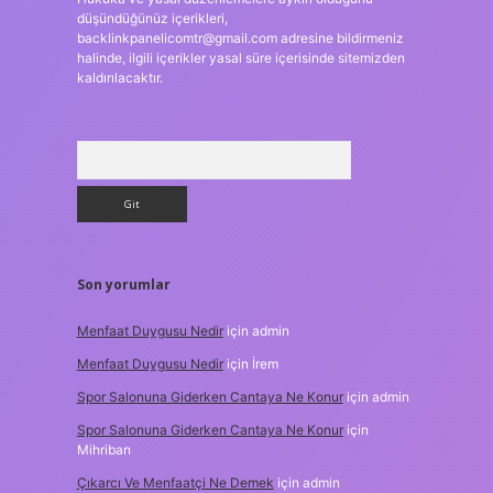
düşündüğünüz içerikleri,
backlinkpanelicomtr@gmail.com
adresine bildirmeniz
halinde, ilgili içerikler yasal süre içerisinde sitemizden
kaldırılacaktır.
Arama
Son yorumlar
Menfaat Duygusu Nedir
için
admin
Menfaat Duygusu Nedir
için
İrem
Spor Salonuna Giderken Cantaya Ne Konur
için
admin
Spor Salonuna Giderken Cantaya Ne Konur
için
Mihriban
Çıkarcı Ve Menfaatçi Ne Demek
için
admin