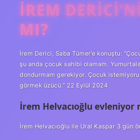
İREM DERICI’
MI?
İrem Derici, Saba Tümer’e konuştu: “Çocuk
şu anda çocuk sahibi olamam. Yumurtala
dondurmam gerekiyor. Çocuk istemiyoru
görmek üzücü.” 22 Eylül 2024
İrem Helvacıoğlu evleniyor
İrem Helvacıoğlu ile Ural Kaspar 3 gün ö