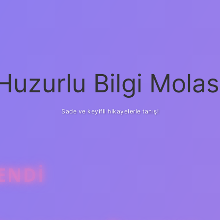
Huzurlu Bilgi Molas
Sade ve keyifli hikayelerle tanış!
ENDI