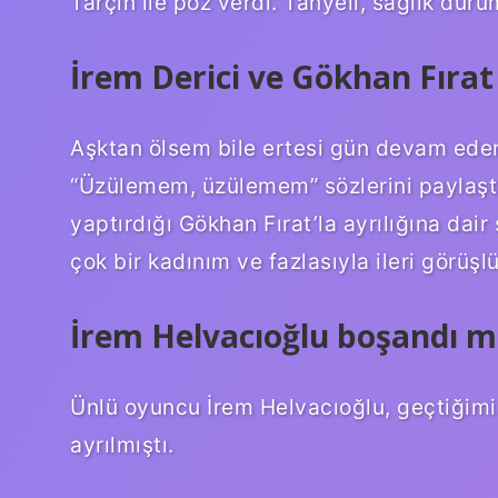
Tarçın ile poz verdi. Tanyeli, sağlık duru
İrem Derici ve Gökhan Fırat
Aşktan ölsem bile ertesi gün devam ede
“Üzülemem, üzülemem” sözlerini paylaşt
yaptırdığı Gökhan Fırat’la ayrılığına dai
çok bir kadınım ve fazlasıyla ileri görüş
İrem Helvacıoğlu boşandı m
Ünlü oyuncu İrem Helvacıoğlu, geçtiğimi
ayrılmıştı.