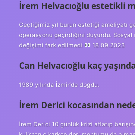
İrem Helvacıoğlu estetikli m
Geçtiğimiz yıl burun estetiği ameliyatı g
operasyonu geçirdiğini duyurdu. Sosyal
değişimi fark edilmedi
18.09.2023
Can Helvacıoğlu kaç yaşınd
1989 yılında İzmir’de doğdu.
İrem Derici kocasından nede
İrem Derici 10 günlük krizi atlatıp barışı
kulisten çıkarken deri montumu da almam