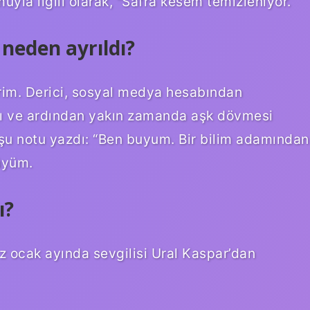
muyla ilgili olarak, “Safra kesem temizleniyor.
 neden ayrıldı?
rim. Derici, sosyal medya hesabından
ı ve ardından yakın zamanda aşk dövmesi
r şu notu yazdı: “Ben buyum. Bir bilim adamından
lüyüm.
ı?
z ocak ayında sevgilisi Ural Kaspar’dan