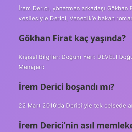
İrem Derici, yönetmen arkadaşı Gökhan Fı
vesilesiyle Derici, Venedik’e bakan roma
Gökhan Firat kaç yaşında?
Kişisel Bilgiler: Doğum Yeri: DEVELİ Do
Menajeri:
İrem Derici boşandı mı?
22 Mart 2016’da Derici’yle tek celsede a
İrem Derici’nin asıl memleke