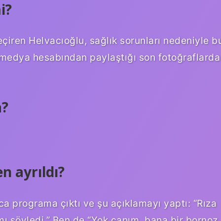
i?
eçiren Helvacıoğlu, sağlık sorunları nedeniyle b
 medya hesabından paylaştığı son fotoğraflarda
a?
n ayrıldı?
nca programa çıktı ve şu açıklamayı yaptı: “Rıza
ı söyledi.” Ben de “Yok canım, bana bir bornoz