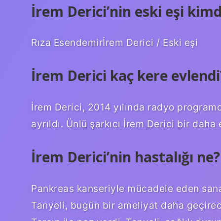
İrem Derici’nin eski eşi kimd
Rıza Esendemirİrem Derici / Eski eşi
İrem Derici kaç kere evlendi
İrem Derici, 2014 yılında radyo programcı
ayrıldı. Ünlü şarkıcı İrem Derici bir daha
İrem Derici’nin hastalığı ne?
Pankreas kanseriyle mücadele eden sanat
Tanyeli, bugün bir ameliyat daha geçirece