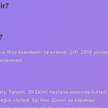
ir?
?
sı Rıza Esendemir ile evlendi. Çift, 2016 yılınd
 evlenmedi.
çı Tanyeli, 29 Ekim’i hastane odasında kutladı
ğini söyledi. Eşi İlker Sünnili ve köpekleri