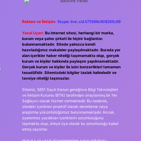
Reklam ve İletişim:
Skype: live:.cid.575569c608265c69
Yasal Uyarı:
Bu internet sitesi, herhangi bir marka,
kurum veya şahıs şirketi ile hiçbir bağlantısı
bulunmamaktadır. Sitede yalnızca kendi
hazırladığımız makaleler paylaşılmaktadır. Burada yer
alan içerikler haber niteliği taşımamakta olup, gerçek
kurum ve kişiler hakkında paylaşım yapılmamaktadır.
Gerçek kurum ve kişiler ile isim benzerlikleri tamamen
a
tesadüfidir. Sitemizdeki bilgiler taslak halindedir ve
tavsiye niteliği taşımazlar.
Sitemiz, 5651 Sayılı Kanun gereğince Bilgi Teknolojileri
ve İletişim Kurumu (BTK) tarafından onaylanmış bir Yer
Sağlayıcı olarak hizmet vermektedir. Bu nedenle,
sitedeki içerikleri proaktif olarak denetleme veya
araştırma yükümlülüğümüz bulunmamaktadır. Ancak,
üyelerimiz yazdıkları içeriklerin sorumluluğunu
.
taşımakta olup, siteye üye olarak bu sorumluluğu kabul
etmiş sayılırlar.
Hukuka ve yasal düzenlemelere aykırı olduğunu