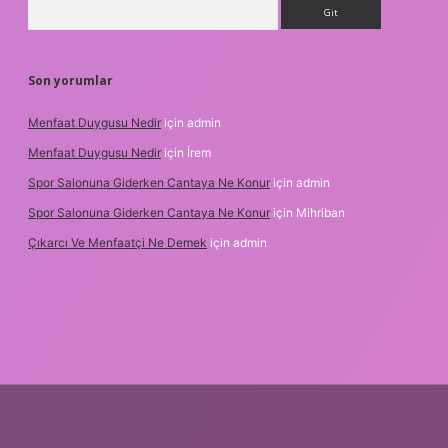
Arama
Son yorumlar
Menfaat Duygusu Nedir
için
admin
Menfaat Duygusu Nedir
için
İrem
Spor Salonuna Giderken Cantaya Ne Konur
için
admin
Spor Salonuna Giderken Cantaya Ne Konur
için
Mihriban
Çıkarcı Ve Menfaatçi Ne Demek
için
admin
et güncel