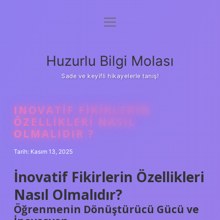
menüyü
Anasayfa
aç
Gizlilik Politikası
Huzurlu Bilgi Molası
Yasal Uyarı
Sade ve keyifli hikayelerle tanış!
Hakkımızda
INOVATIF FIKIRLERIN
ÖZELLIKLERI NASIL
OLMALIDIR ?
Tarih: Kasım 13, 2025
İnovatif Fikirlerin Özellikleri
Nasıl Olmalıdır?
Öğrenmenin Dönüştürücü Gücü ve