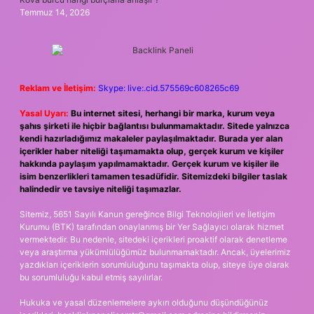
Temmuz 14, 2026
Reklam ve İletişim:
Skype: live:.cid.575569c608265c69
Yasal Uyarı:
Bu internet sitesi, herhangi bir marka, kurum veya
şahıs şirketi ile hiçbir bağlantısı bulunmamaktadır. Sitede yalnızca
kendi hazırladığımız makaleler paylaşılmaktadır. Burada yer alan
içerikler haber niteliği taşımamakta olup, gerçek kurum ve kişiler
hakkında paylaşım yapılmamaktadır. Gerçek kurum ve kişiler ile
isim benzerlikleri tamamen tesadüfidir. Sitemizdeki bilgiler taslak
halindedir ve tavsiye niteliği taşımazlar.
Sitemiz, 5651 Sayılı Kanun gereğince Bilgi Teknolojileri ve İletişim
Kurumu (BTK) tarafından onaylanmış bir Yer Sağlayıcı olarak hizmet
vermektedir. Bu nedenle, sitedeki içerikleri proaktif olarak denetleme
veya araştırma yükümlülüğümüz bulunmamaktadır. Ancak, üyelerimiz
yazdıkları içeriklerin sorumluluğunu taşımakta olup, siteye üye olarak
bu sorumluluğu kabul etmiş sayılırlar.
Hukuka ve yasal düzenlemelere aykırı olduğunu düşündüğünüz