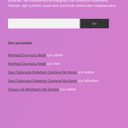
içerikleri,
backlinkpanelicomtr@gmail.com
adresine bildirmeniz
halinde, ilgili içerikler yasal süre içerisinde sitemizden kaldırılacaktır.
Arama
Son yorumlar
Menfaat Duygusu Nedir
için
admin
Menfaat Duygusu Nedir
için
İrem
Spor Salonuna Giderken Cantaya Ne Konur
için
admin
Spor Salonuna Giderken Cantaya Ne Konur
için
Mihriban
Çıkarcı Ve Menfaatçi Ne Demek
için
admin