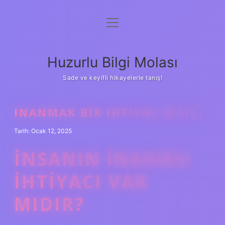
menüyü
Anasayfa
aç
Gizlilik Politikası
Huzurlu Bilgi Molası
Yasal Uyarı
Sade ve keyifli hikayelerle tanış!
Hakkımızda
INANMAK BIR IHTIYAÇ MIDIR
Tarih: Ocak 12, 2025
İNSANIN INANMA
IHTIYACI VAR
MIDIR?