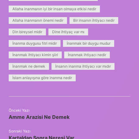
Allaha inanmanın iyi bir insan olmaya etkisi nedir
Allaha inanmanın önemi nedir
Bir insanın ihtiyacı nedir
Din bireysel midir
Dine ihtiyaç var mı
İnanma duygusu fıtri midir
İnanmak bir duygu mudur
İnanmak ihtiyacı kimin şiiri
İnanmak ihtiyacı nedir
İnanmak ne demek
İnsanın inanma ihtiyacı var mıdır
İslam anlayışına göre inanma nedir
Önceki Yazı
Amme Arazisi Ne Demek
Sonraki Yazı
Kartaldan Sonra Neresi Var