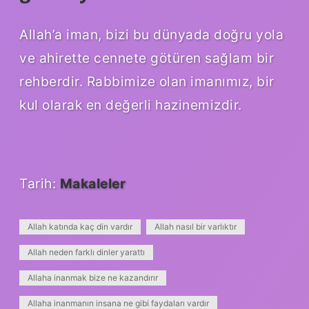
Allah’a iman, bizi bu dünyada doğru yola
ve ahirette cennete götüren sağlam bir
rehberdir. Rabbimize olan imanımız, bir
kul olarak en değerli hazinemizdir.
Tarih:
Makaleler
Allah katında kaç din vardır
Allah nasıl bir varlıktır
Allah neden farklı dinler yarattı
Allaha inanmak bize ne kazandırır
Allaha inanmanın insana ne gibi faydaları vardır