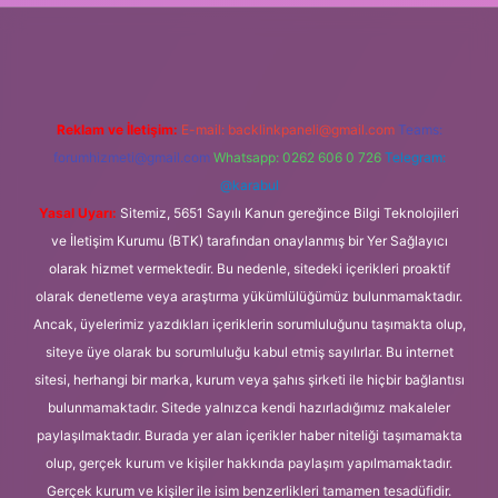
güncel
Reklam ve İletişim:
E-mail:
backlinkpaneli@gmail.com
Teams:
forumhizmeti@gmail.com
Whatsapp: 0262 606 0 726
Telegram:
@karabul
Yasal Uyarı:
Sitemiz, 5651 Sayılı Kanun gereğince Bilgi Teknolojileri
ve İletişim Kurumu (BTK) tarafından onaylanmış bir Yer Sağlayıcı
olarak hizmet vermektedir. Bu nedenle, sitedeki içerikleri proaktif
olarak denetleme veya araştırma yükümlülüğümüz bulunmamaktadır.
Ancak, üyelerimiz yazdıkları içeriklerin sorumluluğunu taşımakta olup,
siteye üye olarak bu sorumluluğu kabul etmiş sayılırlar. Bu internet
sitesi, herhangi bir marka, kurum veya şahıs şirketi ile hiçbir bağlantısı
bulunmamaktadır. Sitede yalnızca kendi hazırladığımız makaleler
paylaşılmaktadır. Burada yer alan içerikler haber niteliği taşımamakta
olup, gerçek kurum ve kişiler hakkında paylaşım yapılmamaktadır.
Gerçek kurum ve kişiler ile isim benzerlikleri tamamen tesadüfidir.