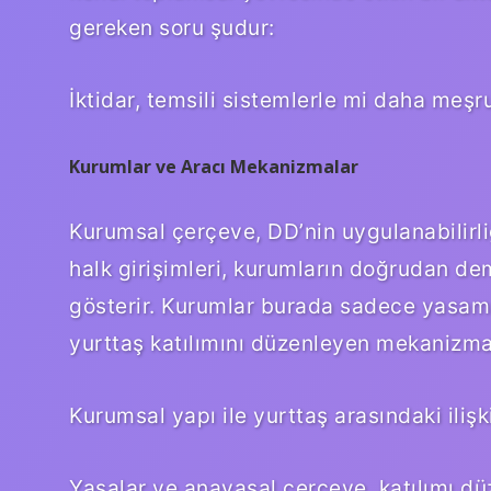
gereken soru şudur:
İktidar, temsili sistemlerle mi daha meşr
Kurumlar ve Aracı Mekanizmalar
Kurumsal çerçeve, DD’nin uygulanabilirliğ
halk girişimleri, kurumların doğrudan dem
gösterir. Kurumlar burada sadece yasam
yurttaş katılımını düzenleyen mekanizmal
Kurumsal yapı ile yurttaş arasındaki ilişki
Yasalar ve anayasal çerçeve, katılımı dü