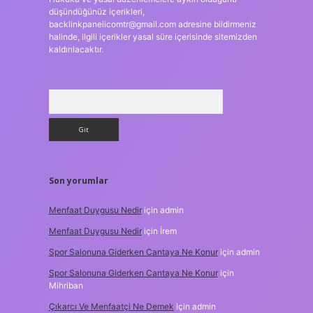
düşündüğünüz içerikleri,
backlinkpanelicomtr@gmail.com
adresine bildirmeniz
halinde, ilgili içerikler yasal süre içerisinde sitemizden
kaldırılacaktır.
Arama
Son yorumlar
Menfaat Duygusu Nedir
için
admin
Menfaat Duygusu Nedir
için
İrem
Spor Salonuna Giderken Cantaya Ne Konur
için
admin
Spor Salonuna Giderken Cantaya Ne Konur
için
Mihriban
Çıkarcı Ve Menfaatçi Ne Demek
için
admin