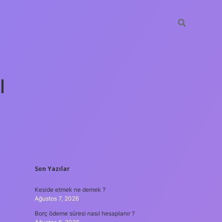
ı
SIDEBAR
Son Yazılar
tulipbet güncel
Keside etmek ne demek ?
Ağustos 7, 2026
Borç ödeme süresi nasıl hesaplanır ?