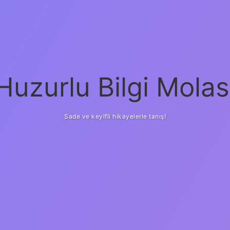
Huzurlu Bilgi Molas
Sade ve keyifli hikayelerle tanış!