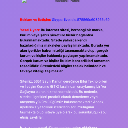
Reklam ve İletişim:
Skype: live:.cid.575569c608265c69
Yasal Uyarı:
Bu internet sitesi, herhangi bir marka,
kurum veya şahıs şirketi ile hiçbir bağlantısı
bulunmamaktadır. Sitede yalnızca kendi
hazırladığımız makaleler paylaşılmaktadır. Burada yer
alan içerikler haber niteliği taşımamakta olup, gerçek
kurum ve kişiler hakkında paylaşım yapılmamaktadır.
Gerçek kurum ve kişiler ile isim benzerlikleri tamamen
tesadüfidir. Sitemizdeki bilgiler taslak halindedir ve
tavsiye niteliği taşımazlar.
Sitemiz, 5651 Sayılı Kanun gereğince Bilgi Teknolojileri
ve İletişim Kurumu (BTK) tarafından onaylanmış bir Yer
Sağlayıcı olarak hizmet vermektedir. Bu nedenle,
sitedeki içerikleri proaktif olarak denetleme veya
araştırma yükümlülüğümüz bulunmamaktadır. Ancak,
üyelerimiz yazdıkları içeriklerin sorumluluğunu
taşımakta olup, siteye üye olarak bu sorumluluğu kabul
etmiş sayılırlar.
Hukuka ve yasal düzenlemelere aykırı olduğunu