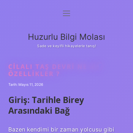
menüyü
Anasayfa
aç
Gizlilik Politikası
Huzurlu Bilgi Molası
Yasal Uyarı
Sade ve keyifli hikayelerle tanış!
Hakkımızda
CILALI TAŞ DEVRI NE AIT
ÖZELLIKLER ?
Tarih: Mayıs 11, 2026
Giriş: Tarihle Birey
Arasındaki Bağ
Bazen kendimi bir zaman yolcusu gibi