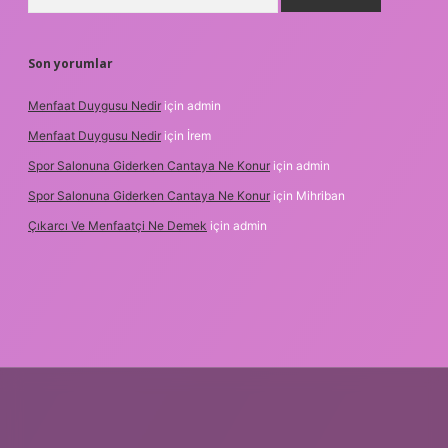
Son yorumlar
Menfaat Duygusu Nedir
için
admin
Menfaat Duygusu Nedir
için
İrem
Spor Salonuna Giderken Cantaya Ne Konur
için
admin
Spor Salonuna Giderken Cantaya Ne Konur
için
Mihriban
Çıkarcı Ve Menfaatçi Ne Demek
için
admin
l