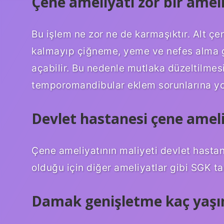
Çene ameliyatı zor bir amel
Bu işlem ne zor ne de karmaşıktır. Alt çe
kalmayıp çiğneme, yeme ve nefes alma gi
açabilir. Bu nedenle mutlaka düzeltilmes
temporomandibular eklem sorunlarına yol
Devlet hastanesi çene amel
Çene ameliyatının maliyeti devlet hastane
olduğu için diğer ameliyatlar gibi SGK t
Damak genişletme kaç yaşı