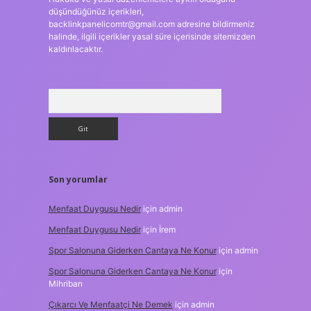
düşündüğünüz içerikleri,
backlinkpanelicomtr@gmail.com
adresine bildirmeniz
halinde, ilgili içerikler yasal süre içerisinde sitemizden
kaldırılacaktır.
Arama
Son yorumlar
Menfaat Duygusu Nedir
için
admin
Menfaat Duygusu Nedir
için
İrem
Spor Salonuna Giderken Cantaya Ne Konur
için
admin
Spor Salonuna Giderken Cantaya Ne Konur
için
Mihriban
Çıkarcı Ve Menfaatçi Ne Demek
için
admin