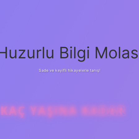
Huzurlu Bilgi Molas
Sade ve keyifli hikayelerle tanış!
 KAÇ YAŞINA KADAR