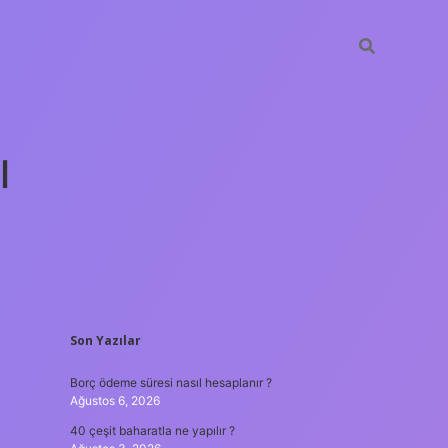
ı
SIDEBAR
Son Yazılar
tulipbet 
Borç ödeme süresi nasıl hesaplanır ?
Ağustos 6, 2026
40 çeşit baharatla ne yapılır ?