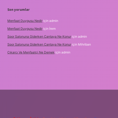
Son yorumlar
Menfaat Duygusu Nedir
için
admin
Menfaat Duygusu Nedir
için
İrem
Spor Salonuna Giderken Cantaya Ne Konur
için
admin
Spor Salonuna Giderken Cantaya Ne Konur
için
Mihriban
Çıkarcı Ve Menfaatçi Ne Demek
için
admin
lipbet güncel