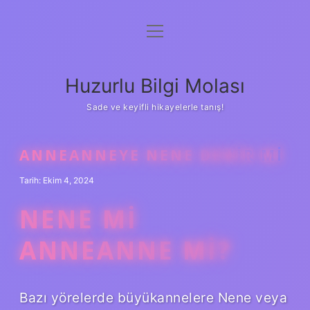
menüyü
Anasayfa
aç
Gizlilik Politikası
Huzurlu Bilgi Molası
Yasal Uyarı
Sade ve keyifli hikayelerle tanış!
Hakkımızda
ANNEANNEYE NENE DENIR MI
Tarih: Ekim 4, 2024
NENE MI
ANNEANNE MI?
Bazı yörelerde büyükannelere Nene veya