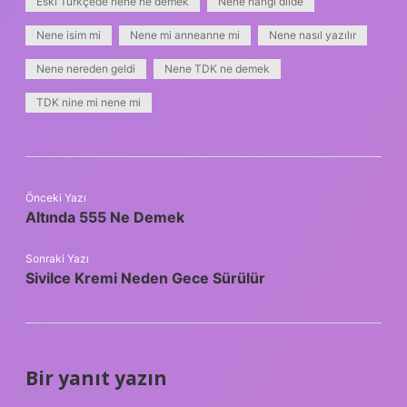
Eski Türkçede nene ne demek
Nene hangi dilde
Nene isim mi
Nene mi anneanne mi
Nene nasıl yazılır
Nene nereden geldi
Nene TDK ne demek
TDK nine mi nene mi
Önceki Yazı
Altında 555 Ne Demek
Sonraki Yazı
Sivilce Kremi Neden Gece Sürülür
Bir yanıt yazın