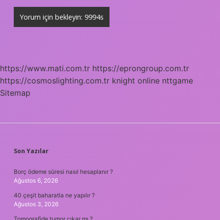
https://www.mati.com.tr
https://eprongroup.com.tr
https://cosmoslighting.com.tr
knight online
nttgame
Sitemap
SIDEBAR
Son Yazılar
Borç ödeme süresi nasıl hesaplanır ?
Ağustos 6, 2026
40 çeşit baharatla ne yapılır ?
Ağustos 3, 2026
Tomografide tumor çıkar mı ?