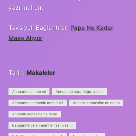
yazılmalıdır.
Tavsiyeli Bağlantılar:
Papa Ne Kadar
Maaş Alıyor
Tarih:
Makaleler
Anneanne anane mi
Anneanne nasıl doğru yazılır
Anneannen annenin annesi mi
Annemin annesine ne derim
Annenin dedesine ne denir
Babaanne ve anneanne nasıl yazılır