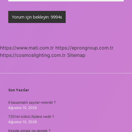
https://www.mati.com.tr
https://eprongroup.com.tr
https://cosmoslighting.com.tr
Sitemap
SIDEBAR
Son Yazılar
6 basamaklı sayılar nelerdir ?
Ağustos 10, 2026
720’nin köklü ifadesi nedir ?
Ağustos 10, 2026
Keside etmek ne demek ?