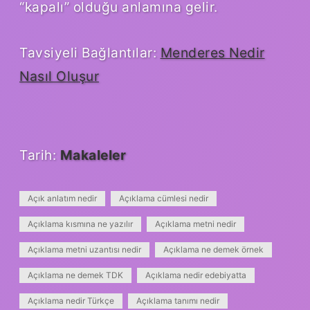
“kapalı” olduğu anlamına gelir.
Tavsiyeli Bağlantılar:
Menderes Nedir
Nasıl Oluşur
Tarih:
Makaleler
Açık anlatım nedir
Açıklama cümlesi nedir
Açıklama kısmına ne yazılır
Açıklama metni nedir
Açıklama metni uzantısı nedir
Açıklama ne demek örnek
Açıklama ne demek TDK
Açıklama nedir edebiyatta
Açıklama nedir Türkçe
Açıklama tanımı nedir