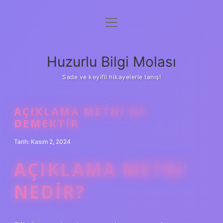
menüyü
Anasayfa
aç
Gizlilik Politikası
Huzurlu Bilgi Molası
Yasal Uyarı
Sade ve keyifli hikayelerle tanış!
Hakkımızda
AÇIKLAMA METNI NE
DEMEKTIR
Tarih: Kasım 2, 2024
AÇIKLAMA METNI
NEDIR?