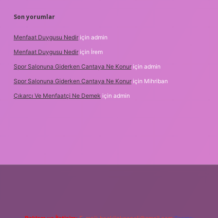
Son yorumlar
Menfaat Duygusu Nedir
için
admin
Menfaat Duygusu Nedir
için
İrem
Spor Salonuna Giderken Cantaya Ne Konur
için
admin
Spor Salonuna Giderken Cantaya Ne Konur
için
Mihriban
Çıkarcı Ve Menfaatçi Ne Demek
için
admin
et güncel