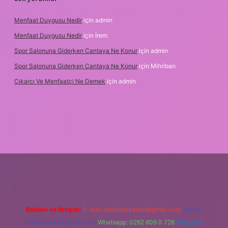
Menfaat Duygusu Nedir
için
admin
Menfaat Duygusu Nedir
için
İrem
Spor Salonuna Giderken Cantaya Ne Konur
için
admin
Spor Salonuna Giderken Cantaya Ne Konur
için
Mihriban
Çıkarcı Ve Menfaatçi Ne Demek
için
admin
üncel
Reklam ve İletişim:
E-mail:
backlinkpaneli@gmail.com
Teams:
forumhizmeti@gmail.com
Whatsapp: 0262 606 0 726
Telegram: