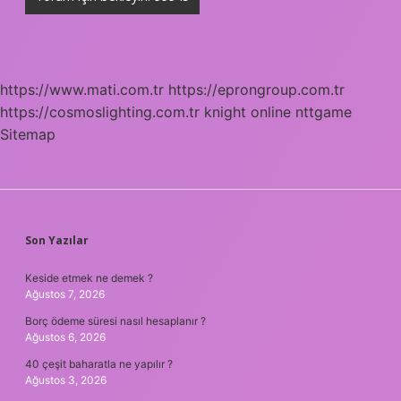
https://www.mati.com.tr
https://eprongroup.com.tr
https://cosmoslighting.com.tr
knight online
nttgame
Sitemap
SIDEBAR
Son Yazılar
Keside etmek ne demek ?
Ağustos 7, 2026
Borç ödeme süresi nasıl hesaplanır ?
Ağustos 6, 2026
40 çeşit baharatla ne yapılır ?
Ağustos 3, 2026