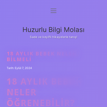
menüyü
Anasayfa
aç
Gizlilik Politikası
Huzurlu Bilgi Molası
Yasal Uyarı
Sade ve keyifli hikayelerle tanış!
Hakkımızda
18 AYLIK BEBEK NELERI
BILMELI
Tarih: Eylül 7, 2024
18 AYLIK BEBEK
NELER
ÖĞRENEBILIR?