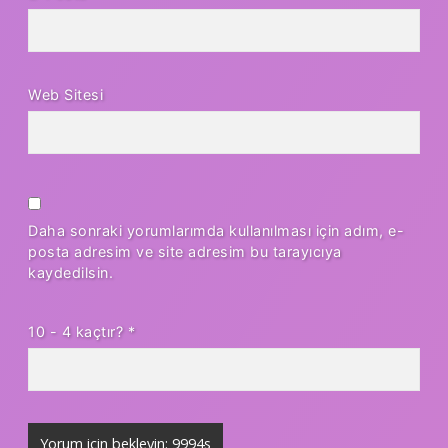
Web Sitesi
Daha sonraki yorumlarımda kullanılması için adım, e-
posta adresim ve site adresim bu tarayıcıya
kaydedilsin.
10 - 4 kaçtır?
*