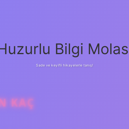
Huzurlu Bilgi Molas
Sade ve keyifli hikayelerle tanış!
N KAÇ