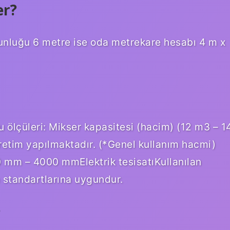
er?
zunluğu 6 metre ise oda metrekare hesabı 4 m x
çüleri: Mikser kapasitesi (hacim) (12 m3 – 1
retim yapılmaktadır. (*Genel kullanım hacmi)
mm – 4000 mmElektrik tesisatıKullanılan
 standartlarına uygundur.
?