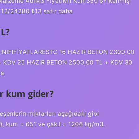
siMalzeme AdıM3 FiyatıMil Kum350 ₺Yıkanmış
12/24280 ₺13 satır daha
TL?
 SINIFIFİYATLARESTC 16 HAZIR BETON 2300,00
+ KDV 25 HAZIR BETON 2500,00 TL + KDV 30
ha
r kum gider?
leşenlerin miktarları aşağıdaki gibi
10, kum = 651 ve çakıl = 1206 kg/m3.