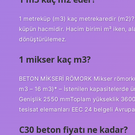
1 metreküp (m3) kaç metrekaredir (m2)? 
küpün hacmidir. Hacim birimi m³ iken, ala
dönüştürülemez.
1 mikser kaç m3?
BETON MİKSERİ RÖMORK Mikser römorku öl
m3 – 16 m3)* – İstenilen kapasitelerde ü
Genişlik 2550 mmToplam yükseklik 3600 
tesisat elemanları EEC 24 belgeli Avrupa
C30 beton fiyatı ne kadar?