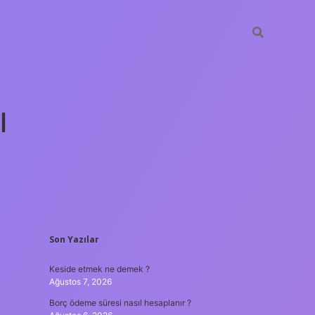
ı
SIDEBAR
Son Yazılar
tulipbet 
Keside etmek ne demek ?
Ağustos 7, 2026
Borç ödeme süresi nasıl hesaplanır ?