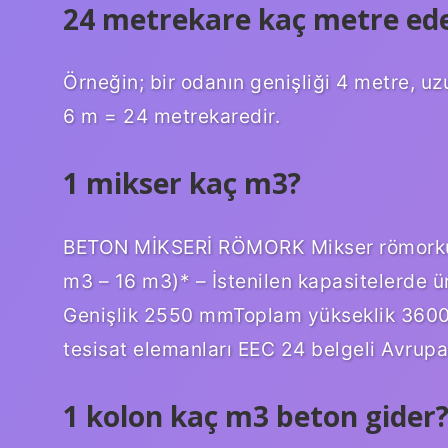
24 metrekare kaç metre ed
Örneğin; bir odanın genişliği 4 metre, u
6 m = 24 metrekaredir.
1 mikser kaç m3?
BETON MİKSERİ RÖMORK Mikser römorku öl
m3 – 16 m3)* – İstenilen kapasitelerde ü
Genişlik 2550 mmToplam yükseklik 3600 
tesisat elemanları EEC 24 belgeli Avrupa
1 kolon kaç m3 beton gider