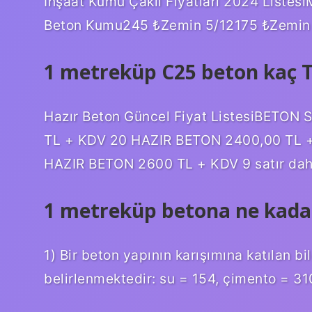
İnşaat Kumu Çakıl Fiyatları 2024 Liste
Beton Kumu245 ₺Zemin 5/12175 ₺Zemin 
1 metreküp C25 beton kaç 
Hazır Beton Güncel Fiyat ListesiBETON
TL + KDV 20 HAZIR BETON 2400,00 TL 
HAZIR BETON 2600 TL + KDV 9 satır da
1 metreküp betona ne kada
1) Bir beton yapının karışımına katılan bi
belirlenmektedir: su = 154, çimento = 3