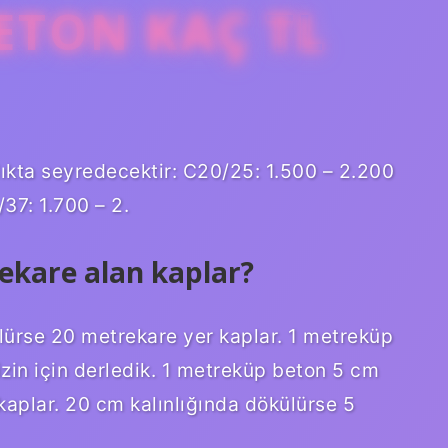
ETON KAÇ TL
alıkta seyredecektir: C20/25: 1.500 – 2.200
37: 1.700 – 2.
ekare alan kaplar?
lürse 20 metrekare yer kaplar. 1 metreküp
zin için derledik. 1 metreküp beton 5 cm
kaplar. 20 cm kalınlığında dökülürse 5