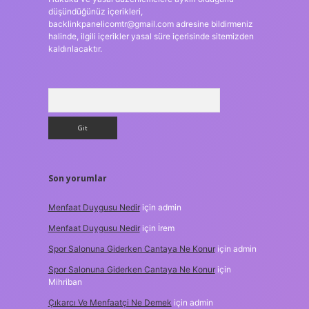
düşündüğünüz içerikleri,
backlinkpanelicomtr@gmail.com
adresine bildirmeniz
halinde, ilgili içerikler yasal süre içerisinde sitemizden
kaldırılacaktır.
Arama
Son yorumlar
Menfaat Duygusu Nedir
için
admin
Menfaat Duygusu Nedir
için
İrem
Spor Salonuna Giderken Cantaya Ne Konur
için
admin
Spor Salonuna Giderken Cantaya Ne Konur
için
Mihriban
Çıkarcı Ve Menfaatçi Ne Demek
için
admin