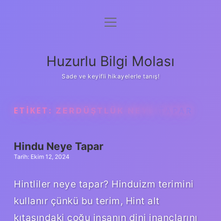
menüyü
Anasayfa
aç
Gizlilik Politikası
Huzurlu Bilgi Molası
Yasal Uyarı
Sade ve keyifli hikayelerle tanış!
Hakkımızda
ETIKET:
ZERDÜŞTLÜK NEYE TAPAR
Hindu Neye Tapar
Tarih: Ekim 12, 2024
Hintliler neye tapar? Hinduizm terimini
kullanır çünkü bu terim, Hint alt
kıtasındaki çoğu insanın dini inançlarını