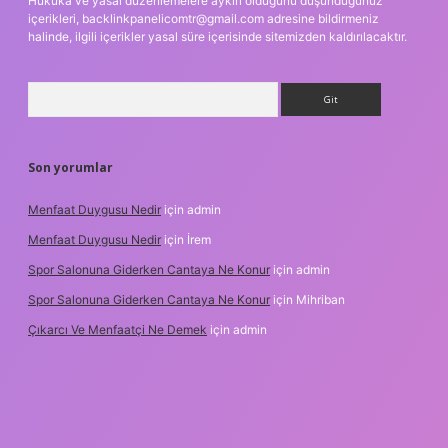
Hukuka ve yasal düzenlemelere aykırı olduğunu düşündüğünüz
içerikleri,
backlinkpanelicomtr@gmail.com
adresine bildirmeniz
halinde, ilgili içerikler yasal süre içerisinde sitemizden kaldırılacaktır.
Arama
Son yorumlar
Menfaat Duygusu Nedir
için
admin
Menfaat Duygusu Nedir
için
İrem
Spor Salonuna Giderken Cantaya Ne Konur
için
admin
Spor Salonuna Giderken Cantaya Ne Konur
için
Mihriban
Çıkarcı Ve Menfaatçi Ne Demek
için
admin