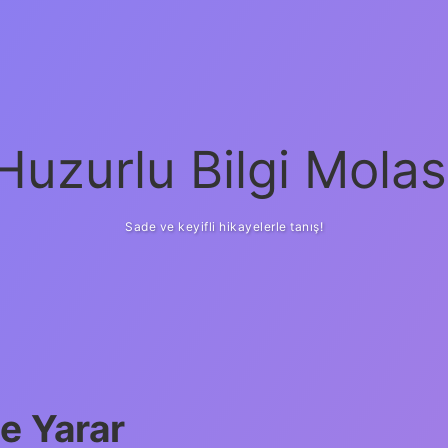
Huzurlu Bilgi Molas
Sade ve keyifli hikayelerle tanış!
e Yarar