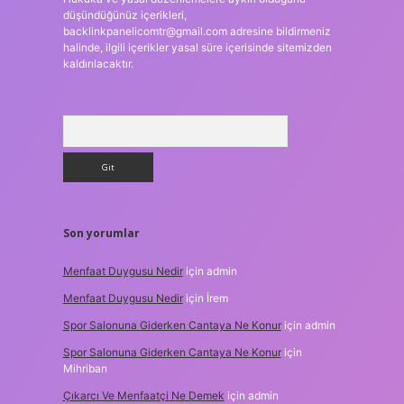
düşündüğünüz içerikleri,
backlinkpanelicomtr@gmail.com
adresine bildirmeniz
halinde, ilgili içerikler yasal süre içerisinde sitemizden
kaldırılacaktır.
Arama
Son yorumlar
Menfaat Duygusu Nedir
için
admin
Menfaat Duygusu Nedir
için
İrem
Spor Salonuna Giderken Cantaya Ne Konur
için
admin
Spor Salonuna Giderken Cantaya Ne Konur
için
Mihriban
Çıkarcı Ve Menfaatçi Ne Demek
için
admin