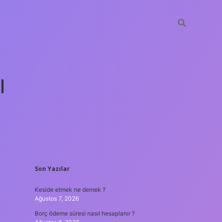
ı
SIDEBAR
Son Yazılar
tulipbet gün
Keside etmek ne demek ?
Ağustos 7, 2026
Borç ödeme süresi nasıl hesaplanır ?