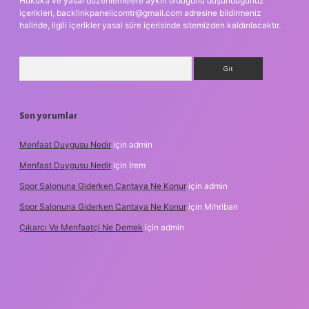
Hukuka ve yasal düzenlemelere aykırı olduğunu düşündüğünüz
içerikleri,
backlinkpanelicomtr@gmail.com
adresine bildirmeniz
halinde, ilgili içerikler yasal süre içerisinde sitemizden kaldırılacaktır.
Arama
Son yorumlar
Menfaat Duygusu Nedir
için
admin
Menfaat Duygusu Nedir
için
İrem
Spor Salonuna Giderken Cantaya Ne Konur
için
admin
Spor Salonuna Giderken Cantaya Ne Konur
için
Mihriban
Çıkarcı Ve Menfaatçi Ne Demek
için
admin