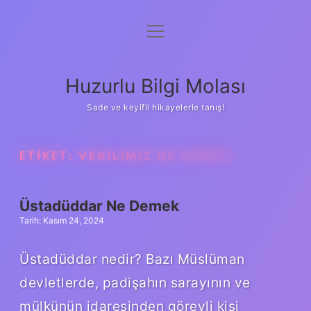
menüyü
Anasayfa
aç
Gizlilik Politikası
Huzurlu Bilgi Molası
Yasal Uyarı
Sade ve keyifli hikayelerle tanış!
Hakkımızda
ETIKET:
VEKILIMIZ NE DEMEK
Üstadüddar Ne Demek
Tarih: Kasım 24, 2024
Üstadüddar nedir? Bazı Müslüman
devletlerde, padişahın sarayının ve
mülkünün idaresinden görevli kişi