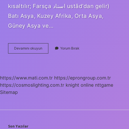
kısaltılır; Farsça استاد ustād’dan gelir)
Batı Asya, Kuzey Afrika, Orta Asya,
Güney Asya ve…
Üstadüddar
Devamını okuyun
Yorum Bırak
Ne
Demek
https://www.mati.com.tr
https://eprongroup.com.tr
https://cosmoslighting.com.tr
knight online
nttgame
Sitemap
Son Yazılar