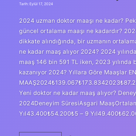
Tarih: Eylül 17, 2024
2024 uzman doktor maaşı ne kadar? Peki
güncel ortalama maaşı ne kadardır? 2024 y
dikkate alındığında, bir uzmanın ortalama
ne kadar maaş alıyor 2024? 2024 yılında
maaş 146 bin 591 TL iken, 2023 yılında 
kazanıyor 2024? Yıllara Göre Maaşlar
MAAŞ2024₺139.067₺173.8342023₺87.23
Yeni doktor ne kadar maaş alıyor? Dene
2024Deneyim SüresiAsgari MaaşOrtalam
Yıl43.400₺54.200₺5 – 9 Yıl49.400₺62.0