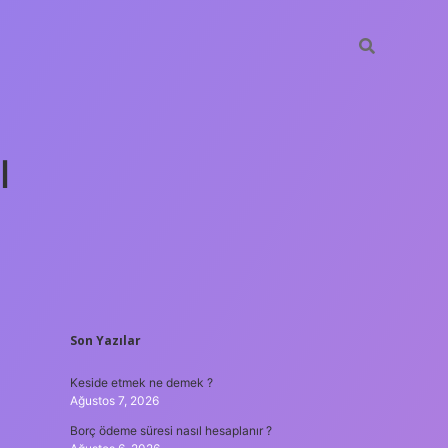
ı
SIDEBAR
Son Yazılar
tulipbet günc
Keside etmek ne demek ?
Ağustos 7, 2026
Borç ödeme süresi nasıl hesaplanır ?