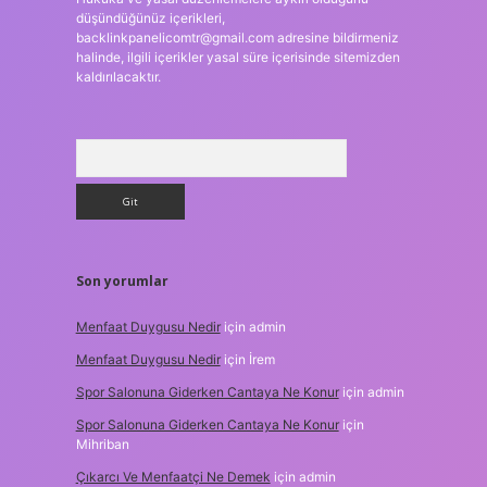
düşündüğünüz içerikleri,
backlinkpanelicomtr@gmail.com
adresine bildirmeniz
halinde, ilgili içerikler yasal süre içerisinde sitemizden
kaldırılacaktır.
Arama
Son yorumlar
Menfaat Duygusu Nedir
için
admin
Menfaat Duygusu Nedir
için
İrem
Spor Salonuna Giderken Cantaya Ne Konur
için
admin
Spor Salonuna Giderken Cantaya Ne Konur
için
Mihriban
Çıkarcı Ve Menfaatçi Ne Demek
için
admin