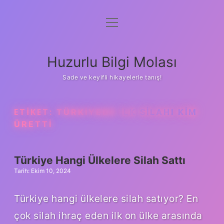
menüyü
Anasayfa
aç
Gizlilik Politikası
Huzurlu Bilgi Molası
Yasal Uyarı
Sade ve keyifli hikayelerle tanış!
Hakkımızda
ETIKET:
TÜRKIYEDE ILK SILAHI KIM
ÜRETTI
Türkiye Hangi Ülkelere Silah Sattı
Tarih: Ekim 10, 2024
Türkiye hangi ülkelere silah satıyor? En
çok silah ihraç eden ilk on ülke arasında