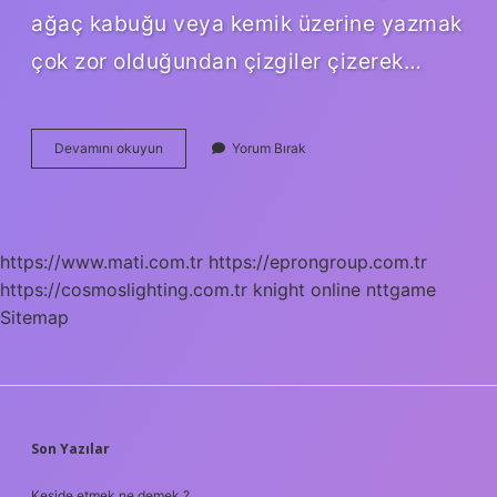
ağaç kabuğu veya kemik üzerine yazmak
çok zor olduğundan çizgiler çizerek…
Ilk
Devamını okuyun
Yorum Bırak
Kitap
Nedir
https://www.mati.com.tr
https://eprongroup.com.tr
https://cosmoslighting.com.tr
knight online
nttgame
Sitemap
SIDEBAR
Son Yazılar
Keside etmek ne demek ?