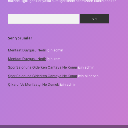
halinde, ilgili içerikler yasal süre içerisinde sitemizden kaldırılacaktır.
Arama
Son yorumlar
Menfaat Duygusu Nedir
için
admin
Menfaat Duygusu Nedir
için
İrem
Spor Salonuna Giderken Cantaya Ne Konur
için
admin
Spor Salonuna Giderken Cantaya Ne Konur
için
Mihriban
Çıkarcı Ve Menfaatçi Ne Demek
için
admin