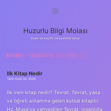
menüyü
Anasayfa
aç
Gizlilik Politikası
Huzurlu Bilgi Molası
Yasal Uyarı
Sade ve keyifli hikayelerle tanış!
Hakkımızda
ETIKET:
TEVRATIN ILK EMRI NE
Ilk Kitap Nedir
Tarih: Eylül 30, 2024
Ilk inen kitap nedir? Tevrat. Tevrat, yasa
ve öğreti anlamına gelen kutsal kitaptır.
Hz. Musa’ya vahyedilen Tevrat, insanlığa