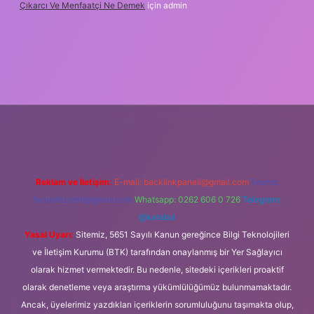
Çıkarcı Ve Menfaatçi Ne Demek
için
admin
ipbet güncel
Reklam ve İletişim:
E-mail:
backlinkpaneli@gmail.com
Teams:
forumhizmeti@gmail.com
Whatsapp: 0262 606 0 726
Telegram:
@karabul
Yasal Uyarı:
Sitemiz, 5651 Sayılı Kanun gereğince Bilgi Teknolojileri
ve İletişim Kurumu (BTK) tarafından onaylanmış bir Yer Sağlayıcı
olarak hizmet vermektedir. Bu nedenle, sitedeki içerikleri proaktif
olarak denetleme veya araştırma yükümlülüğümüz bulunmamaktadır.
Ancak, üyelerimiz yazdıkları içeriklerin sorumluluğunu taşımakta olup,