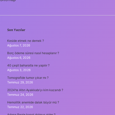
SIDEBAR
Son Yazılar
Keside etmek ne demek ?
Ağustos 7, 2026
Borç ödeme süresi nasıl hesaplanır ?
Ağustos 6, 2026
40 çeşit baharatla ne yapılır ?
Ağustos 3, 2026
Tomografide tumor çıkar mı ?
Temmuz 29, 2026
2024’te Altın Ayakkabı’yı kim kazandı ?
Temmuz 24, 2026
Hemolitik anemide dalak büyür mü ?
Temmuz 22, 2026
Adana Reale hangi dolmus gider ?