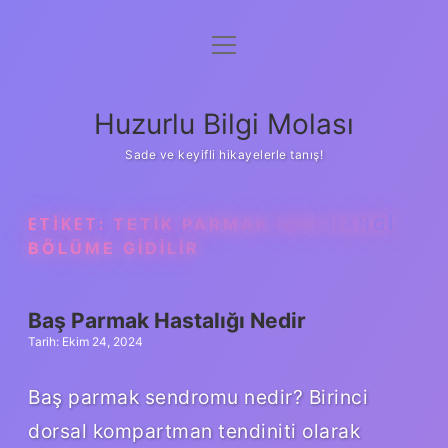
menüyü
Anasayfa
aç
Gizlilik Politikası
Huzurlu Bilgi Molası
Yasal Uyarı
Sade ve keyifli hikayelerle tanış!
Hakkımızda
ETIKET:
TETIK PARMAK IÇIN HANGI
BÖLÜME GIDILIR
Baş Parmak Hastalığı Nedir
Tarih: Ekim 24, 2024
Baş parmak sendromu nedir? Birinci
dorsal kompartman tendiniti olarak