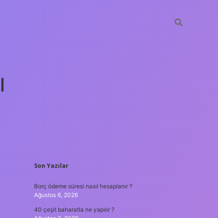
ı
SIDEBAR
Son Yazılar
tulipbet günc
Borç ödeme süresi nasıl hesaplanır ?
Ağustos 6, 2026
40 çeşit baharatla ne yapılır ?