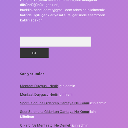
düşündüğünüz içerikleri,
backlinkpanelicomtr@gmail.com
adresine bildirmeniz
halinde, ilgili içerikler yasal süre içerisinde sitemizden
kaldırılacaktır.
Arama
Son yorumlar
Menfaat Duygusu Nedir
için
admin
Menfaat Duygusu Nedir
için
İrem
Spor Salonuna Giderken Cantaya Ne Konur
için
admin
Spor Salonuna Giderken Cantaya Ne Konur
için
Mihriban
Çıkarcı Ve Menfaatçi Ne Demek
için
admin