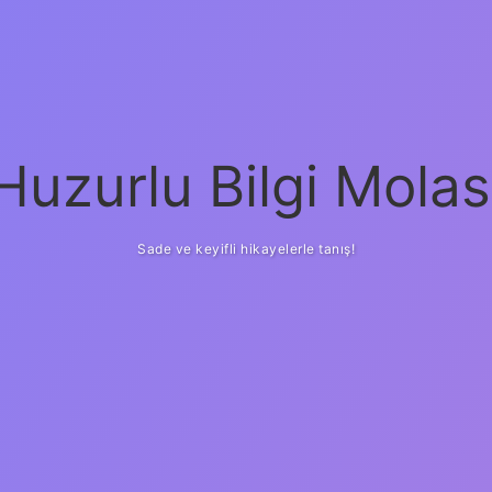
Huzurlu Bilgi Molas
Sade ve keyifli hikayelerle tanış!