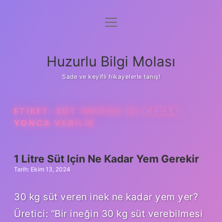
menüyü
Anasayfa
aç
Gizlilik Politikası
Huzurlu Bilgi Molası
Yasal Uyarı
Sade ve keyifli hikayelerle tanış!
Hakkımızda
ETIKET:
SÜT INEĞINE NE KADAR
YONCA VERILIR
1 Litre Süt Için Ne Kadar Yem Gerekir
Tarih: Ekim 13, 2024
30 kg süt veren inek ne kadar yem yer?
Üretici: “Bir ineğin 30 kg süt verebilmesi