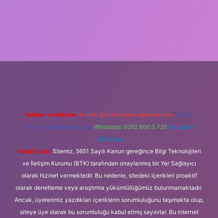
ulipbet güncel
Reklam ve İletişim:
E-mail:
backlinkpaneli@gmail.com
Teams:
forumhizmeti@gmail.com
Whatsapp: 0262 606 0 726
Telegram:
@karabul
Yasal Uyarı:
Sitemiz, 5651 Sayılı Kanun gereğince Bilgi Teknolojileri
ve İletişim Kurumu (BTK) tarafından onaylanmış bir Yer Sağlayıcı
olarak hizmet vermektedir. Bu nedenle, sitedeki içerikleri proaktif
olarak denetleme veya araştırma yükümlülüğümüz bulunmamaktadır.
Ancak, üyelerimiz yazdıkları içeriklerin sorumluluğunu taşımakta olup,
siteye üye olarak bu sorumluluğu kabul etmiş sayılırlar. Bu internet