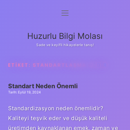
menüyü
Anasayfa
aç
Gizlilik Politikası
Huzurlu Bilgi Molası
Yasal Uyarı
Sade ve keyifli hikayelerle tanış!
Hakkımızda
ETIKET:
STANDARTLAŞMA NEDIR
Standart Neden Önemli
Tarih: Eylül 19, 2024
Standardizasyon neden önemlidir?
Kaliteyi teşvik eder ve düşük kaliteli
üretimden kaynaklanan emek, zaman ve