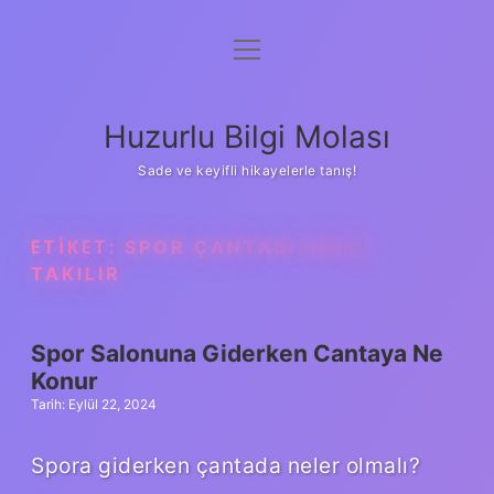
menüyü
Anasayfa
aç
Gizlilik Politikası
Huzurlu Bilgi Molası
Yasal Uyarı
Sade ve keyifli hikayelerle tanış!
Hakkımızda
ETIKET:
SPOR ÇANTASI NASIL
TAKILIR
Spor Salonuna Giderken Cantaya Ne
Konur
Tarih: Eylül 22, 2024
Spora giderken çantada neler olmalı?