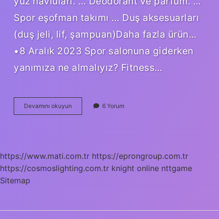
yüz havluları. … Deodorant ve parfüm. …
Spor eşofman takımı … Duş aksesuarları
(duş jeli, lif, şampuan)Daha fazla ürün…
•8 Aralık 2023 Spor salonuna giderken
yanımıza ne almalıyız? Fitness…
Spor
Devamını okuyun
6 Yorum
Salonuna
Giderken
Cantaya
Ne
Konur
https://www.mati.com.tr
https://eprongroup.com.tr
https://cosmoslighting.com.tr
knight online
nttgame
Sitemap