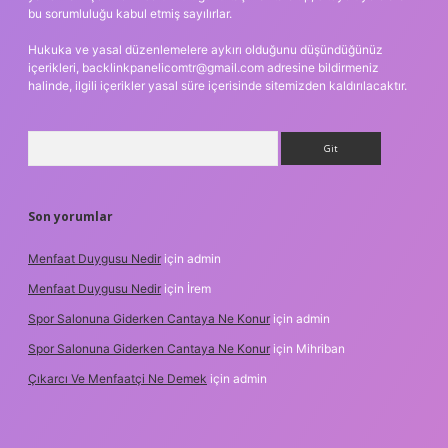
bu sorumluluğu kabul etmiş sayılırlar.
Hukuka ve yasal düzenlemelere aykırı olduğunu düşündüğünüz
içerikleri,
backlinkpanelicomtr@gmail.com
adresine bildirmeniz
halinde, ilgili içerikler yasal süre içerisinde sitemizden kaldırılacaktır.
Arama
Son yorumlar
Menfaat Duygusu Nedir
için
admin
Menfaat Duygusu Nedir
için
İrem
Spor Salonuna Giderken Cantaya Ne Konur
için
admin
Spor Salonuna Giderken Cantaya Ne Konur
için
Mihriban
Çıkarcı Ve Menfaatçi Ne Demek
için
admin