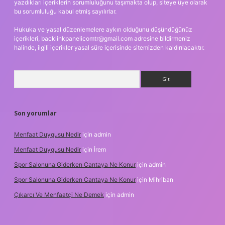
yazdıkları içeriklerin sorumluluğunu taşımakta olup, siteye üye olarak
bu sorumluluğu kabul etmiş sayılırlar.
Hukuka ve yasal düzenlemelere aykırı olduğunu düşündüğünüz
içerikleri,
backlinkpanelicomtr@gmail.com
adresine bildirmeniz
halinde, ilgili içerikler yasal süre içerisinde sitemizden kaldırılacaktır.
Arama
Son yorumlar
Menfaat Duygusu Nedir
için
admin
Menfaat Duygusu Nedir
için
İrem
Spor Salonuna Giderken Cantaya Ne Konur
için
admin
Spor Salonuna Giderken Cantaya Ne Konur
için
Mihriban
Çıkarcı Ve Menfaatçi Ne Demek
için
admin