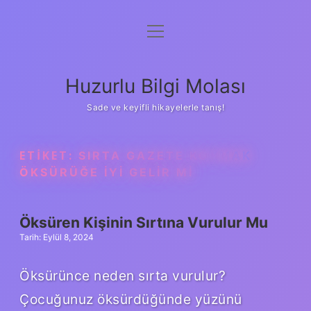
menüyü
Anasayfa
aç
Gizlilik Politikası
Huzurlu Bilgi Molası
Yasal Uyarı
Sade ve keyifli hikayelerle tanış!
Hakkımızda
ETIKET:
SIRTA GAZETE KOYMAK
ÖKSÜRÜĞE IYI GELIR MI
Öksüren Kişinin Sırtına Vurulur Mu
Tarih: Eylül 8, 2024
Öksürünce neden sırta vurulur?
Çocuğunuz öksürdüğünde yüzünü