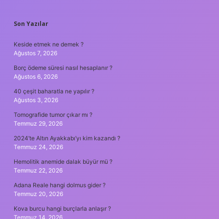
SIDEBAR
Son Yazılar
Keside etmek ne demek ?
Ağustos 7, 2026
Borç ödeme süresi nasıl hesaplanır ?
Ağustos 6, 2026
40 çeşit baharatla ne yapılır ?
Ağustos 3, 2026
Tomografide tumor çıkar mı ?
Temmuz 29, 2026
2024’te Altın Ayakkabı’yı kim kazandı ?
Temmuz 24, 2026
Hemolitik anemide dalak büyür mü ?
Temmuz 22, 2026
Adana Reale hangi dolmus gider ?
Temmuz 20, 2026
Kova burcu hangi burçlarla anlaşır ?
Temmuz 14, 2026