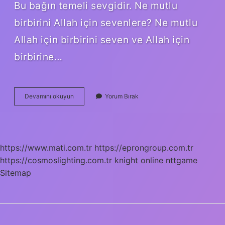
Bu bağın temeli sevgidir. Ne mutlu
birbirini Allah için sevenlere? Ne mutlu
Allah için birbirini seven ve Allah için
birbirine…
Allah
Devamını okuyun
Yorum Bırak
Için
Eşini
Sevmek
Ne
Demek
https://www.mati.com.tr
https://eprongroup.com.tr
https://cosmoslighting.com.tr
knight online
nttgame
Sitemap