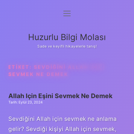
menüyü
Anasayfa
aç
Gizlilik Politikası
Huzurlu Bilgi Molası
Yasal Uyarı
Sade ve keyifli hikayelerle tanış!
Hakkımızda
ETIKET:
SEVDIĞINI ALLAH IÇIN
SEVMEK NE DEMEK
Allah Için Eşini Sevmek Ne Demek
Tarih: Eylül 23, 2024
Sevdiğini Allah için sevmek ne anlama
gelir? Sevdiği kişiyi Allah için sevmek,