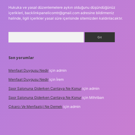
Hukuka ve yasal düzenlemelere aykırı olduğunu düşündüğünüz
içerikleri,
backlinkpanelicomtr@gmail.com
adresine bildirmeniz
halinde, ilgili içerikler yasal süre içerisinde sitemizden kaldırılacaktır.
Arama
Son yorumlar
Menfaat Duygusu Nedir
için
admin
Menfaat Duygusu Nedir
için
İrem
Spor Salonuna Giderken Cantaya Ne Konur
için
admin
Spor Salonuna Giderken Cantaya Ne Konur
için
Mihriban
Çıkarcı Ve Menfaatçi Ne Demek
için
admin