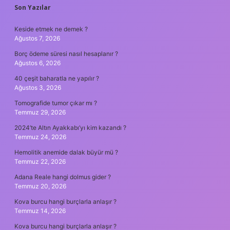
SIDEBAR
Son Yazılar
Keside etmek ne demek ?
Ağustos 7, 2026
Borç ödeme süresi nasıl hesaplanır ?
Ağustos 6, 2026
40 çeşit baharatla ne yapılır ?
Ağustos 3, 2026
Tomografide tumor çıkar mı ?
Temmuz 29, 2026
2024’te Altın Ayakkabı’yı kim kazandı ?
Temmuz 24, 2026
Hemolitik anemide dalak büyür mü ?
Temmuz 22, 2026
Adana Reale hangi dolmus gider ?
Temmuz 20, 2026
Kova burcu hangi burçlarla anlaşır ?
Temmuz 14, 2026
Kova burcu hangi burçlarla anlaşır ?