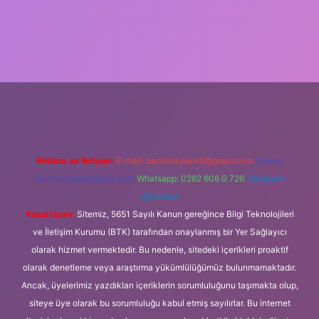
lipbet güncel
Reklam ve İletişim:
E-mail:
backlinkpaneli@gmail.com
Teams:
forumhizmeti@gmail.com
Whatsapp: 0262 606 0 726
Telegram:
@karabul
Yasal Uyarı:
Sitemiz, 5651 Sayılı Kanun gereğince Bilgi Teknolojileri
ve İletişim Kurumu (BTK) tarafından onaylanmış bir Yer Sağlayıcı
olarak hizmet vermektedir. Bu nedenle, sitedeki içerikleri proaktif
olarak denetleme veya araştırma yükümlülüğümüz bulunmamaktadır.
Ancak, üyelerimiz yazdıkları içeriklerin sorumluluğunu taşımakta olup,
siteye üye olarak bu sorumluluğu kabul etmiş sayılırlar. Bu internet