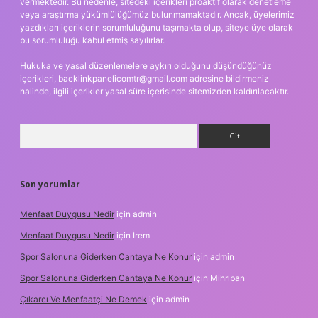
vermektedir. Bu nedenle, sitedeki içerikleri proaktif olarak denetleme
veya araştırma yükümlülüğümüz bulunmamaktadır. Ancak, üyelerimiz
yazdıkları içeriklerin sorumluluğunu taşımakta olup, siteye üye olarak
bu sorumluluğu kabul etmiş sayılırlar.
Hukuka ve yasal düzenlemelere aykırı olduğunu düşündüğünüz
içerikleri,
backlinkpanelicomtr@gmail.com
adresine bildirmeniz
halinde, ilgili içerikler yasal süre içerisinde sitemizden kaldırılacaktır.
Arama
Son yorumlar
Menfaat Duygusu Nedir
için
admin
Menfaat Duygusu Nedir
için
İrem
Spor Salonuna Giderken Cantaya Ne Konur
için
admin
Spor Salonuna Giderken Cantaya Ne Konur
için
Mihriban
Çıkarcı Ve Menfaatçi Ne Demek
için
admin