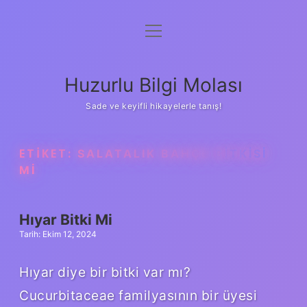
menüyü
Anasayfa
aç
Gizlilik Politikası
Huzurlu Bilgi Molası
Yasal Uyarı
Sade ve keyifli hikayelerle tanış!
Hakkımızda
ETIKET:
SALATALIK BAHÇE BITKISI
MI
Hıyar Bitki Mi
Tarih: Ekim 12, 2024
Hıyar diye bir bitki var mı?
Cucurbitaceae familyasının bir üyesi