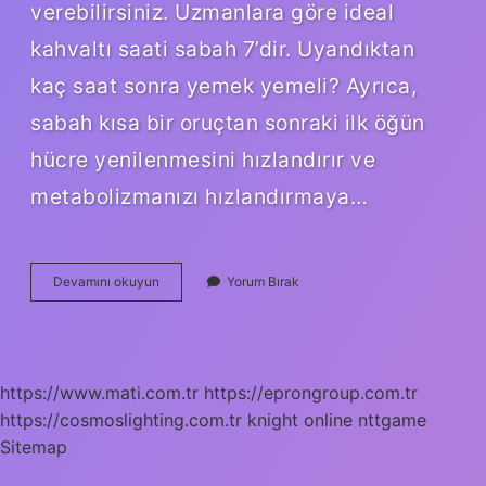
verebilirsiniz. Uzmanlara göre ideal
kahvaltı saati sabah 7’dir. Uyandıktan
kaç saat sonra yemek yemeli? Ayrıca,
sabah kısa bir oruçtan sonraki ilk öğün
hücre yenilenmesini hızlandırır ve
metabolizmanızı hızlandırmaya…
Sabah
Devamını okuyun
Yorum Bırak
Kahvaltısı
Saat
Kaçta
Yapılmalı
https://www.mati.com.tr
https://eprongroup.com.tr
https://cosmoslighting.com.tr
knight online
nttgame
Sitemap