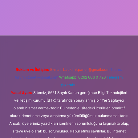
ipbet güncel
Reklam ve İletişim:
E-mail:
backlinkpaneli@gmail.com
Teams:
forumhizmeti@gmail.com
Whatsapp: 0262 606 0 726
Telegram:
@karabul
Yasal Uyarı:
Sitemiz, 5651 Sayılı Kanun gereğince Bilgi Teknolojileri
ve İletişim Kurumu (BTK) tarafından onaylanmış bir Yer Sağlayıcı
olarak hizmet vermektedir. Bu nedenle, sitedeki içerikleri proaktif
olarak denetleme veya araştırma yükümlülüğümüz bulunmamaktadır.
Ancak, üyelerimiz yazdıkları içeriklerin sorumluluğunu taşımakta olup,
siteye üye olarak bu sorumluluğu kabul etmiş sayılırlar. Bu internet