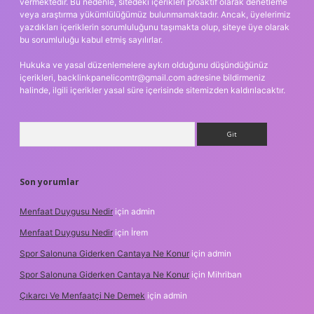
vermektedir. Bu nedenle, sitedeki içerikleri proaktif olarak denetleme
veya araştırma yükümlülüğümüz bulunmamaktadır. Ancak, üyelerimiz
yazdıkları içeriklerin sorumluluğunu taşımakta olup, siteye üye olarak
bu sorumluluğu kabul etmiş sayılırlar.
Hukuka ve yasal düzenlemelere aykırı olduğunu düşündüğünüz
içerikleri,
backlinkpanelicomtr@gmail.com
adresine bildirmeniz
halinde, ilgili içerikler yasal süre içerisinde sitemizden kaldırılacaktır.
Arama
Son yorumlar
Menfaat Duygusu Nedir
için
admin
Menfaat Duygusu Nedir
için
İrem
Spor Salonuna Giderken Cantaya Ne Konur
için
admin
Spor Salonuna Giderken Cantaya Ne Konur
için
Mihriban
Çıkarcı Ve Menfaatçi Ne Demek
için
admin