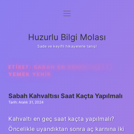
menüyü
Anasayfa
aç
Gizlilik Politikası
Huzurlu Bilgi Molası
Yasal Uyarı
Sade ve keyifli hikayelerle tanış!
Hakkımızda
ETIKET:
SABAH EN ERKEN KAÇTA
YEMEK YENIR
Sabah Kahvaltısı Saat Kaçta Yapılmalı
Tarih: Aralık 31, 2024
Kahvaltı en geç saat kaçta yapılmalı?
Öncelikle uyandıktan sonra aç karnına iki