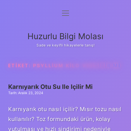
menüyü
Anasayfa
aç
Gizlilik Politikası
Huzurlu Bilgi Molası
Yasal Uyarı
Sade ve keyifli hikayelerle tanış!
Hakkımızda
ETIKET:
PSYLLIUM KILO VERDIRIR MI
Karnıyarık Otu Su Ile Içilir Mi
Tarih: Aralık 23, 2024
Karnıyarık otu nasıl içilir? Mısır tozu nasıl
kullanılır? Toz formundaki ürün, kolay
yutulması ve hızlı sindirimi nedeniyle