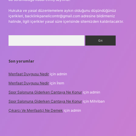
Hukuka ve yasal düzenlemelere aykırı olduğunu düşündüğünüz
içerikleri,
backlinkpanelicomtr@gmail.com
adresine bildirmeniz
halinde, ilgili içerikler yasal süre içerisinde sitemizden kaldırılacaktır.
Arama
Son yorumlar
Menfaat Duygusu Nedir
için
admin
Menfaat Duygusu Nedir
için
İrem
Spor Salonuna Giderken Cantaya Ne Konur
için
admin
Spor Salonuna Giderken Cantaya Ne Konur
için
Mihriban
Çıkarcı Ve Menfaatçi Ne Demek
için
admin