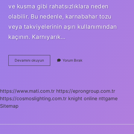
ve kusma gibi rahatsızlıklara neden
olabilir. Bu nedenle, karnabahar tozu
veya takviyelerinin aşırı kullanımından
kaçının. Karnıyarık…
Karnıyarık
Devamını okuyun
Yorum Bırak
Otu
Su
Ile
Içilir
Mi
https://www.mati.com.tr
https://eprongroup.com.tr
https://cosmoslighting.com.tr
knight online
nttgame
Sitemap