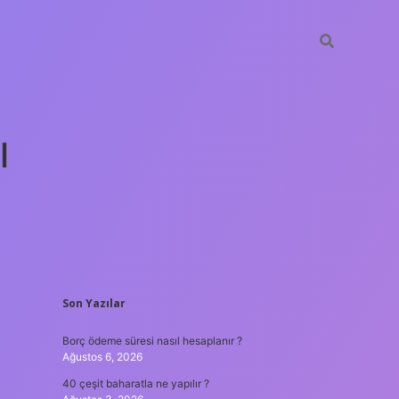
ı
SIDEBAR
Son Yazılar
tulipbet gün
Borç ödeme süresi nasıl hesaplanır ?
Ağustos 6, 2026
40 çeşit baharatla ne yapılır ?