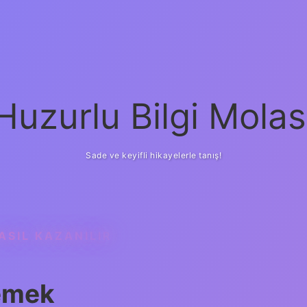
Huzurlu Bilgi Molas
Sade ve keyifli hikayelerle tanış!
ASIL KAZANILIR
Demek