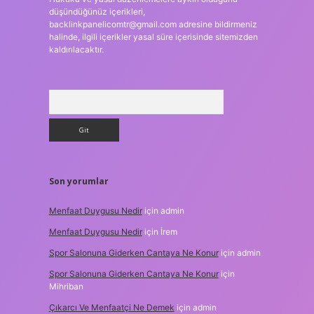
düşündüğünüz içerikleri,
backlinkpanelicomtr@gmail.com
adresine bildirmeniz
halinde, ilgili içerikler yasal süre içerisinde sitemizden
kaldırılacaktır.
Arama
Son yorumlar
Menfaat Duygusu Nedir
için
admin
Menfaat Duygusu Nedir
için
İrem
Spor Salonuna Giderken Cantaya Ne Konur
için
admin
Spor Salonuna Giderken Cantaya Ne Konur
için
Mihriban
Çıkarcı Ve Menfaatçi Ne Demek
için
admin