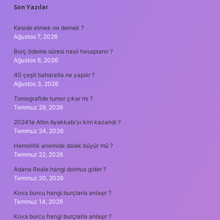
SIDEBAR
Son Yazılar
Keside etmek ne demek ?
Ağustos 7, 2026
Borç ödeme süresi nasıl hesaplanır ?
Ağustos 6, 2026
40 çeşit baharatla ne yapılır ?
Ağustos 3, 2026
Tomografide tumor çıkar mı ?
Temmuz 29, 2026
2024’te Altın Ayakkabı’yı kim kazandı ?
Temmuz 24, 2026
Hemolitik anemide dalak büyür mü ?
Temmuz 22, 2026
Adana Reale hangi dolmus gider ?
Temmuz 20, 2026
Kova burcu hangi burçlarla anlaşır ?
Temmuz 14, 2026
Kova burcu hangi burçlarla anlaşır ?