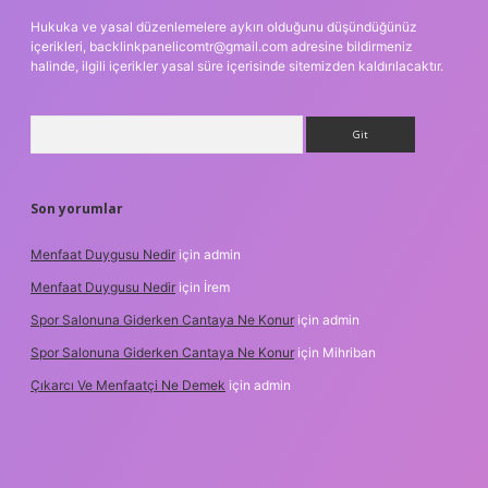
Hukuka ve yasal düzenlemelere aykırı olduğunu düşündüğünüz
içerikleri,
backlinkpanelicomtr@gmail.com
adresine bildirmeniz
halinde, ilgili içerikler yasal süre içerisinde sitemizden kaldırılacaktır.
Arama
Son yorumlar
Menfaat Duygusu Nedir
için
admin
Menfaat Duygusu Nedir
için
İrem
Spor Salonuna Giderken Cantaya Ne Konur
için
admin
Spor Salonuna Giderken Cantaya Ne Konur
için
Mihriban
Çıkarcı Ve Menfaatçi Ne Demek
için
admin