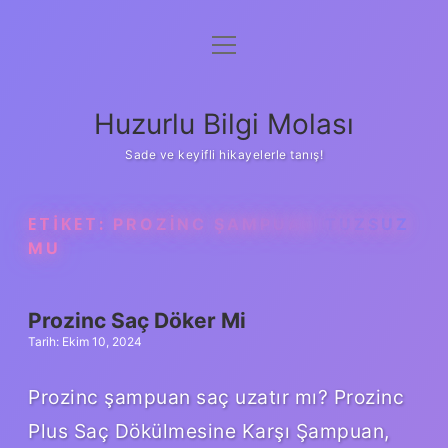
menüyü
Anasayfa
aç
Gizlilik Politikası
Huzurlu Bilgi Molası
Yasal Uyarı
Sade ve keyifli hikayelerle tanış!
Hakkımızda
ETIKET:
PROZINC ŞAMPUAN TUZSUZ
MU
Prozinc Saç Döker Mi
Tarih: Ekim 10, 2024
Prozinc şampuan saç uzatır mı? Prozinc
Plus Saç Dökülmesine Karşı Şampuan,