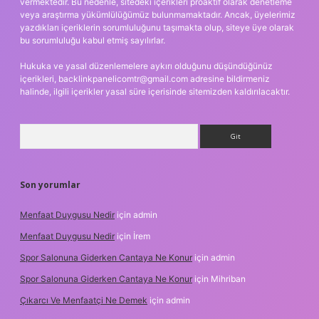
vermektedir. Bu nedenle, sitedeki içerikleri proaktif olarak denetleme
veya araştırma yükümlülüğümüz bulunmamaktadır. Ancak, üyelerimiz
yazdıkları içeriklerin sorumluluğunu taşımakta olup, siteye üye olarak
bu sorumluluğu kabul etmiş sayılırlar.
Hukuka ve yasal düzenlemelere aykırı olduğunu düşündüğünüz
içerikleri,
backlinkpanelicomtr@gmail.com
adresine bildirmeniz
halinde, ilgili içerikler yasal süre içerisinde sitemizden kaldırılacaktır.
Arama
Son yorumlar
Menfaat Duygusu Nedir
için
admin
Menfaat Duygusu Nedir
için
İrem
Spor Salonuna Giderken Cantaya Ne Konur
için
admin
Spor Salonuna Giderken Cantaya Ne Konur
için
Mihriban
Çıkarcı Ve Menfaatçi Ne Demek
için
admin