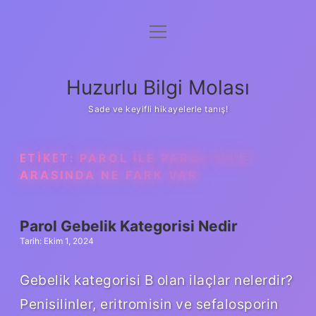
menüyü
Anasayfa
aç
Gizlilik Politikası
Huzurlu Bilgi Molası
Yasal Uyarı
Sade ve keyifli hikayelerle tanış!
Hakkımızda
ETIKET:
PAROL ILE PAROL PLUS
ARASINDA NE FARK VAR
Parol Gebelik Kategorisi Nedir
Tarih: Ekim 1, 2024
Gebelik kategorisi B olan ilaçlar nelerdir?
Penisilinler, eritromisin ve sefalosporin