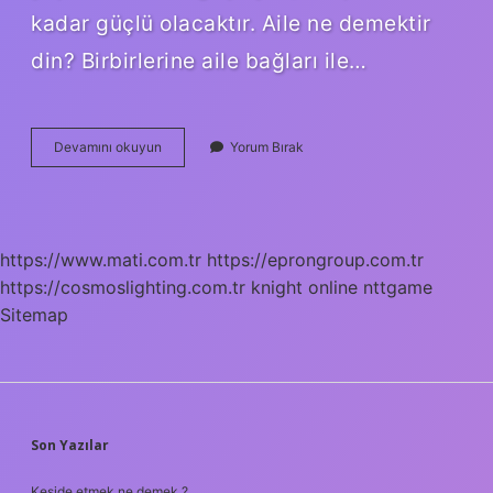
kadar güçlü olacaktır. Aile ne demektir
din? Birbirlerine aile bağları ile…
Aile
Devamını okuyun
Yorum Bırak
Ne
Demek
Ne
Anlama
Gelir
https://www.mati.com.tr
https://eprongroup.com.tr
https://cosmoslighting.com.tr
knight online
nttgame
Sitemap
SIDEBAR
Son Yazılar
Keside etmek ne demek ?