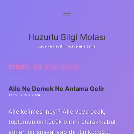
menüyü
Anasayfa
aç
Gizlilik Politikası
Huzurlu Bilgi Molası
Yasal Uyarı
Sade ve keyifli hikayelerle tanış!
Hakkımızda
ETIKET:
ÖZ AILE NEDIR
Aile Ne Demek Ne Anlama Gelir
Tarih: Ekim 6, 2024
Aile kelimesi neyi? Aile veya ocak,
toplumun en küçük birimi olarak kabul
edilen bir sosyal yapıdır. En küçüğü,