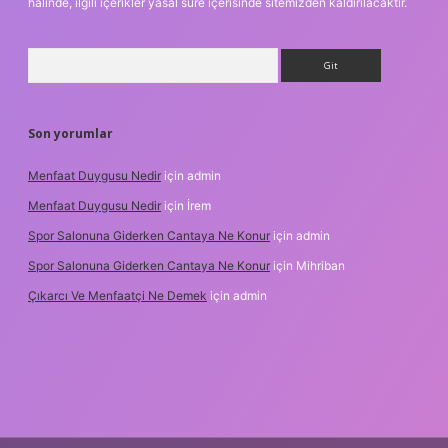
halinde, ilgili içerikler yasal süre içerisinde sitemizden kaldırılacaktır.
Arama
Son yorumlar
Menfaat Duygusu Nedir
için
admin
Menfaat Duygusu Nedir
için
İrem
Spor Salonuna Giderken Cantaya Ne Konur
için
admin
Spor Salonuna Giderken Cantaya Ne Konur
için
Mihriban
Çıkarcı Ve Menfaatçi Ne Demek
için
admin