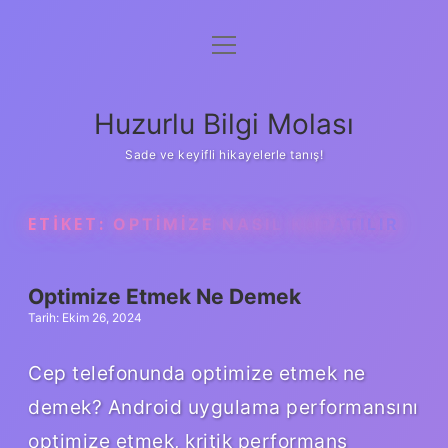
menüyü
Anasayfa
aç
Gizlilik Politikası
Huzurlu Bilgi Molası
Yasal Uyarı
Sade ve keyifli hikayelerle tanış!
Hakkımızda
ETIKET:
OPTIMIZE NASIL KAPATILIR
Optimize Etmek Ne Demek
Tarih: Ekim 26, 2024
Cep telefonunda optimize etmek ne
demek? Android uygulama performansını
optimize etmek, kritik performans