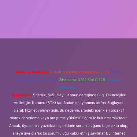
lipbet güncel
Reklam ve İletişim:
E-mail:
backlinkpaneli@gmail.com
Teams:
forumhizmeti@gmail.com
Whatsapp: 0262 606 0 726
Telegram:
@karabul
Yasal Uyarı:
Sitemiz, 5651 Sayılı Kanun gereğince Bilgi Teknolojileri
ve İletişim Kurumu (BTK) tarafından onaylanmış bir Yer Sağlayıcı
olarak hizmet vermektedir. Bu nedenle, sitedeki içerikleri proaktif
olarak denetleme veya araştırma yükümlülüğümüz bulunmamaktadır.
Ancak, üyelerimiz yazdıkları içeriklerin sorumluluğunu taşımakta olup,
siteye üye olarak bu sorumluluğu kabul etmiş sayılırlar. Bu internet