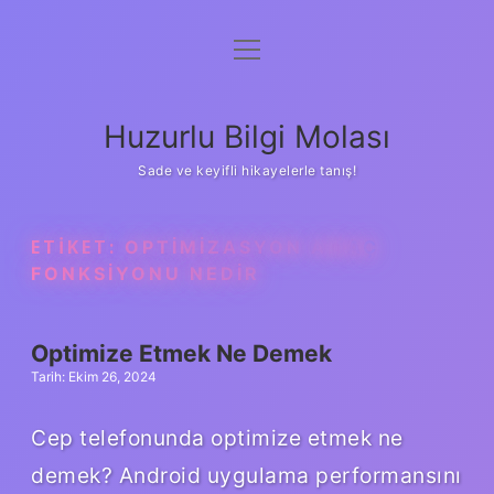
menüyü
Anasayfa
aç
Gizlilik Politikası
Huzurlu Bilgi Molası
Yasal Uyarı
Sade ve keyifli hikayelerle tanış!
Hakkımızda
ETIKET:
OPTIMIZASYON AMAÇ
FONKSIYONU NEDIR
Optimize Etmek Ne Demek
Tarih: Ekim 26, 2024
Cep telefonunda optimize etmek ne
demek? Android uygulama performansını