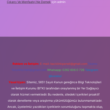
Çıkarcı Ve Menfaatçi Ne Demek
için
admin
lipbet güncel
Reklam ve İletişim:
E-mail:
backlinkpaneli@gmail.com
Teams:
forumhizmeti@gmail.com
Whatsapp: 0262 606 0 726
Telegram:
@karabul
Yasal Uyarı:
Sitemiz, 5651 Sayılı Kanun gereğince Bilgi Teknolojileri
ve İletişim Kurumu (BTK) tarafından onaylanmış bir Yer Sağlayıcı
olarak hizmet vermektedir. Bu nedenle, sitedeki içerikleri proaktif
olarak denetleme veya araştırma yükümlülüğümüz bulunmamaktadır.
Ancak, üyelerimiz yazdıkları içeriklerin sorumluluğunu taşımakta olup,