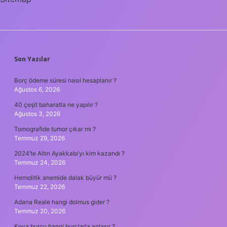
SIDEBAR
Son Yazılar
Borç ödeme süresi nasıl hesaplanır ?
Ağustos 6, 2026
40 çeşit baharatla ne yapılır ?
Ağustos 3, 2026
Tomografide tumor çıkar mı ?
Temmuz 29, 2026
2024’te Altın Ayakkabı’yı kim kazandı ?
Temmuz 24, 2026
Hemolitik anemide dalak büyür mü ?
Temmuz 22, 2026
Adana Reale hangi dolmus gider ?
Temmuz 20, 2026
Kova burcu hangi burçlarla anlaşır ?