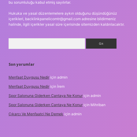
bu sorumluluğu kabul etmiş sayılırlar.
Hukuka ve yasal düzenlemelere aykırı olduğunu düşündüğünüz
içerikleri,
backlinkpanelicomtr@gmail.com
adresine bildirmeniz
halinde, ilgili içerikler yasal süre içerisinde sitemizden kaldırılacaktır.
Arama
Son yorumlar
Menfaat Duygusu Nedir
için
admin
Menfaat Duygusu Nedir
için
İrem
Spor Salonuna Giderken Cantaya Ne Konur
için
admin
Spor Salonuna Giderken Cantaya Ne Konur
için
Mihriban
Çıkarcı Ve Menfaatçi Ne Demek
için
admin