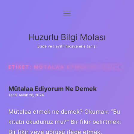
menüyü
Anasayfa
aç
Gizlilik Politikası
Huzurlu Bilgi Molası
Yasal Uyarı
Sade ve keyifli hikayelerle tanış!
Hakkımızda
ETIKET:
MÜTALAA ETMEK NE DEMEK
Mütalaa Ediyorum Ne Demek
Tarih: Aralık 28, 2024
Mütalaa etmek ne demek? Okumak: “Bu
kitabı okudunuz mu?” Bir fikir belirtmek:
Bir fikir veya görüşü ifade etmek.