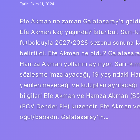
Tarih: Ekim 11, 2024
Efe Akman ne zaman Galatasaray’a geldi
Efe Akman kaç yaşında? İstanbul. Sarı-kı
futbolcuyla 2027/2028 sezonu sonuna k
belirtildi. Efe Akman ne oldu? Galatasar
Hamza Akman yollarını ayırıyor. Sarı-kırmı
sözleşme imzalayacağı, 19 yaşındaki Ham
yenilenmeyeceği ve kulüpten ayrılacağı b
bilgileri Efe Akman ve Hamza Akman (Sö
(FCV Dender EH) kuzendir. Efe Akman ve
oğul/babadır. Galatasaray’ın…