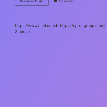
Efe
Devamını okuyun
Yorum Bırak
Akman
Kaç
Yaşında
Futbola
Başladı
https://www.mati.com.tr
https://eprongroup.com.tr
Sitemap