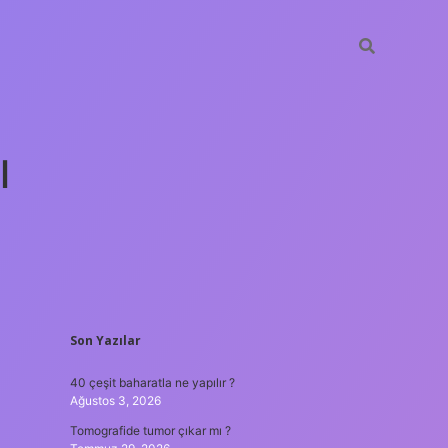
ı
SIDEBAR
Son Yazılar
tulipbet günc
40 çeşit baharatla ne yapılır ?
Ağustos 3, 2026
Tomografide tumor çıkar mı ?