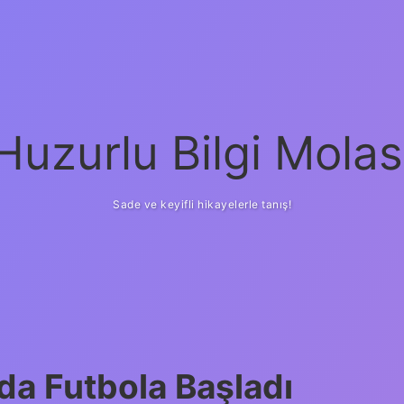
Huzurlu Bilgi Molas
Sade ve keyifli hikayelerle tanış!
a Futbola Başladı