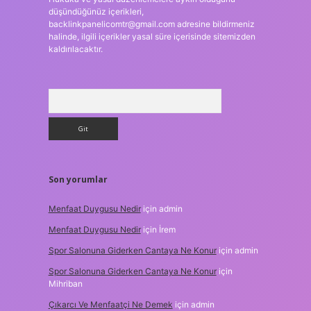
düşündüğünüz içerikleri,
backlinkpanelicomtr@gmail.com
adresine bildirmeniz
halinde, ilgili içerikler yasal süre içerisinde sitemizden
kaldırılacaktır.
Arama
Son yorumlar
Menfaat Duygusu Nedir
için
admin
Menfaat Duygusu Nedir
için
İrem
Spor Salonuna Giderken Cantaya Ne Konur
için
admin
Spor Salonuna Giderken Cantaya Ne Konur
için
Mihriban
Çıkarcı Ve Menfaatçi Ne Demek
için
admin