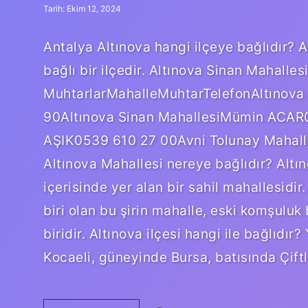
Tarih: Ekim 12, 2024
Antalya Altınova hangi ilçeye bağlıdır? A
bağlı bir ilçedir. Altınova Sinan Mahalle
MuhtarlarMahalleMuhtarTelefonAltınova
90Altınova Sinan MahallesiMümin ACAR0
AŞIK0539 610 27 00Avni Tolunay Mahalle
Altınova Mahallesi nereye bağlıdır? Altın
içerisinde yer alan bir sahil mahallesidir
biri olan bu şirin mahalle, eski komşulu
biridir. Altınova ilçesi hangi ile bağlıdı
Kocaeli, güneyinde Bursa, batısında Çift