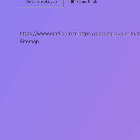
Altınova
Devamını okuyun
Yorum Bırak
Sinan
Mahallesi
Hangi
Ilçede
https://www.mati.com.tr
https://eprongroup.com.tr
Sitemap