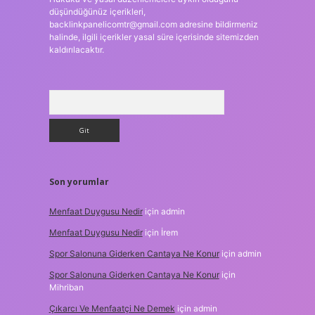
düşündüğünüz içerikleri,
backlinkpanelicomtr@gmail.com
adresine bildirmeniz
halinde, ilgili içerikler yasal süre içerisinde sitemizden
kaldırılacaktır.
Arama
Son yorumlar
Menfaat Duygusu Nedir
için
admin
Menfaat Duygusu Nedir
için
İrem
Spor Salonuna Giderken Cantaya Ne Konur
için
admin
Spor Salonuna Giderken Cantaya Ne Konur
için
Mihriban
Çıkarcı Ve Menfaatçi Ne Demek
için
admin