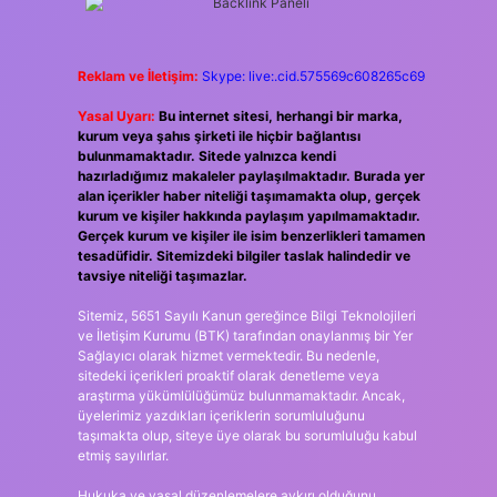
Reklam ve İletişim:
Skype: live:.cid.575569c608265c69
Yasal Uyarı:
Bu internet sitesi, herhangi bir marka,
kurum veya şahıs şirketi ile hiçbir bağlantısı
bulunmamaktadır. Sitede yalnızca kendi
hazırladığımız makaleler paylaşılmaktadır. Burada yer
alan içerikler haber niteliği taşımamakta olup, gerçek
kurum ve kişiler hakkında paylaşım yapılmamaktadır.
Gerçek kurum ve kişiler ile isim benzerlikleri tamamen
tesadüfidir. Sitemizdeki bilgiler taslak halindedir ve
tavsiye niteliği taşımazlar.
Sitemiz, 5651 Sayılı Kanun gereğince Bilgi Teknolojileri
ve İletişim Kurumu (BTK) tarafından onaylanmış bir Yer
Sağlayıcı olarak hizmet vermektedir. Bu nedenle,
sitedeki içerikleri proaktif olarak denetleme veya
araştırma yükümlülüğümüz bulunmamaktadır. Ancak,
üyelerimiz yazdıkları içeriklerin sorumluluğunu
taşımakta olup, siteye üye olarak bu sorumluluğu kabul
etmiş sayılırlar.
Hukuka ve yasal düzenlemelere aykırı olduğunu