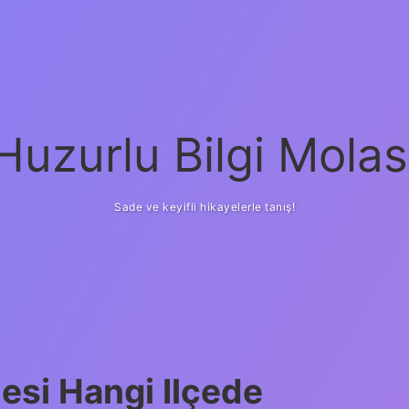
Huzurlu Bilgi Molas
Sade ve keyifli hikayelerle tanış!
esi Hangi Ilçede