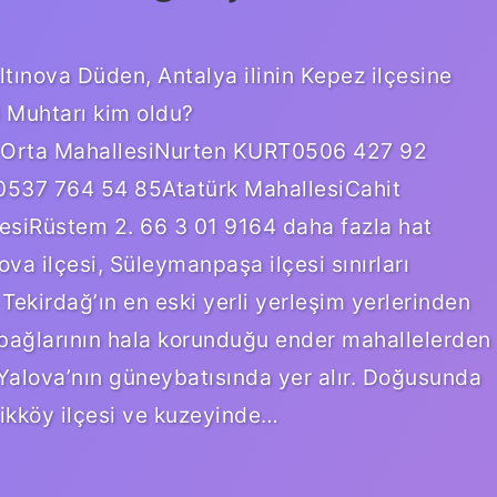
ltınova Düden, Antalya ilinin Kepez ilçesine
si Muhtarı kim oldu?
 Orta MahallesiNurten KURT0506 427 92
537 764 54 85Atatürk MahallesiCahit
siRüstem 2. 66 3 01 9164 daha fazla hat
ova ilçesi, Süleymanpaşa ilçesi sınırları
. Tekirdağ’ın en eski yerli yerleşim yerlerinden
k bağlarının hala korunduğu ender mahallelerden
r? Yalova’nın güneybatısında yer alır. Doğusunda
likköy ilçesi ve kuzeyinde…