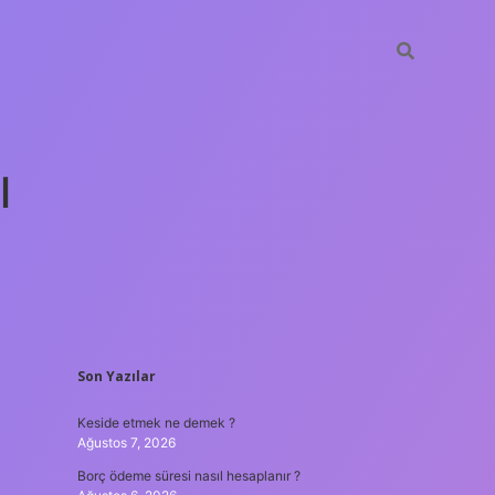
ı
SIDEBAR
Son Yazılar
tulipbet gün
Keside etmek ne demek ?
Ağustos 7, 2026
Borç ödeme süresi nasıl hesaplanır ?