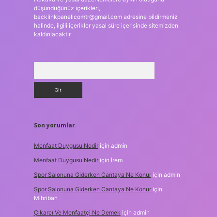
düşündüğünüz içerikleri,
backlinkpanelicomtr@gmail.com
adresine bildirmeniz
halinde, ilgili içerikler yasal süre içerisinde sitemizden
kaldırılacaktır.
Arama
Son yorumlar
Menfaat Duygusu Nedir
için
admin
Menfaat Duygusu Nedir
için
İrem
Spor Salonuna Giderken Cantaya Ne Konur
için
admin
Spor Salonuna Giderken Cantaya Ne Konur
için
Mihriban
Çıkarcı Ve Menfaatçi Ne Demek
için
admin