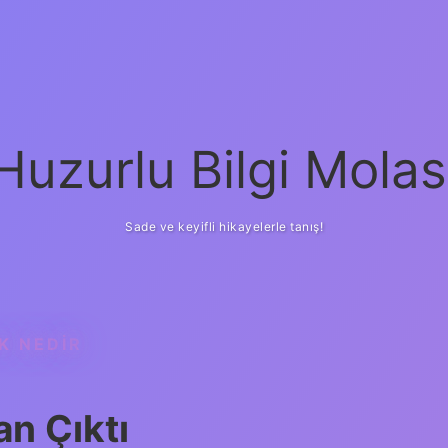
Huzurlu Bilgi Molas
Sade ve keyifli hikayelerle tanış!
K NEDIR
n Çıktı