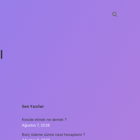
ı
SIDEBAR
Son Yazılar
tulipbet g
Keside etmek ne demek ?
Ağustos 7, 2026
Borç ödeme süresi nasıl hesaplanır ?