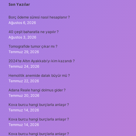
SIDEBAR
Son Yazılar
Borç ödeme süresi nasıl hesaplanır ?
Ağustos 6, 2026
40 çeşit baharatla ne yapılır ?
Ağustos 3, 2026
Tomografide tumor çıkar mı ?
Temmuz 29, 2026
2024’te Altın Ayakkabı’yı kim kazandı ?
Temmuz 24, 2026
Hemolitik anemide dalak büyür mü ?
Temmuz 22, 2026
Adana Reale hangi dolmus gider ?
Temmuz 20, 2026
Kova burcu hangi burçlarla anlaşır ?
Temmuz 14, 2026
Kova burcu hangi burçlarla anlaşır ?
Temmuz 14, 2026
Kova burcu hangi burçlarla anlaşır ?