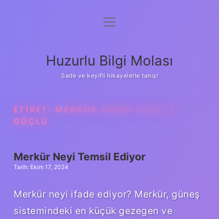
menüyü
Anasayfa
aç
Gizlilik Politikası
Huzurlu Bilgi Molası
Yasal Uyarı
Sade ve keyifli hikayelerle tanış!
Hakkımızda
ETIKET:
MERKÜR HANGI BURÇTA
GÜÇLÜ
Merkür Neyi Temsil Ediyor
Tarih: Ekim 17, 2024
Merkür neyi ifade ediyor? Merkür, güneş
sistemindeki en küçük gezegen ve