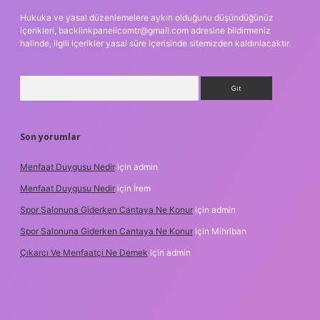
Hukuka ve yasal düzenlemelere aykırı olduğunu düşündüğünüz
içerikleri,
backlinkpanelicomtr@gmail.com
adresine bildirmeniz
halinde, ilgili içerikler yasal süre içerisinde sitemizden kaldırılacaktır.
Arama
Son yorumlar
Menfaat Duygusu Nedir
için
admin
Menfaat Duygusu Nedir
için
İrem
Spor Salonuna Giderken Cantaya Ne Konur
için
admin
Spor Salonuna Giderken Cantaya Ne Konur
için
Mihriban
Çıkarcı Ve Menfaatçi Ne Demek
için
admin