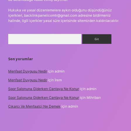
Hukuka ve yasal düzenlemelere aykırı olduğunu düşündüğünüz
içerikleri,
backlinkpanelicomtr@gmail.com
adresine bildirmeniz
halinde, ilgili içerikler yasal süre içerisinde sitemizden kaldırılacaktır.
Arama
Son yorumlar
Menfaat Duygusu Nedir
için
admin
Menfaat Duygusu Nedir
için
İrem
Spor Salonuna Giderken Cantaya Ne Konur
için
admin
Spor Salonuna Giderken Cantaya Ne Konur
için
Mihriban
Çıkarcı Ve Menfaatçi Ne Demek
için
admin