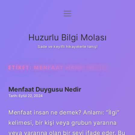
menüyü
Anasayfa
aç
Gizlilik Politikası
Huzurlu Bilgi Molası
Yasal Uyarı
Sade ve keyifli hikayelerle tanış!
Hakkımızda
ETIKET:
MENFAAT HAKKI NEDIR
Menfaat Duygusu Nedir
Tarih: Eylül 22, 2024
Menfaat insan ne demek? Anlamı: “İlgi”
kelimesi, bir kişi veya grubun yararına
veya yararına olan bir şeyi ifade eder. Bu