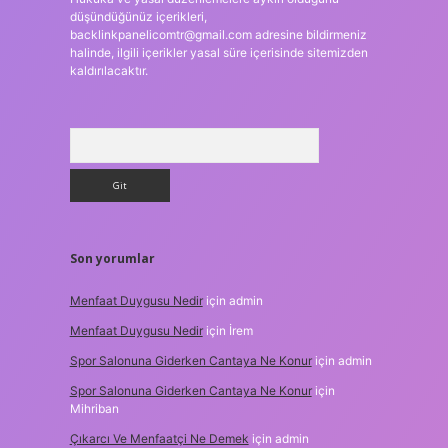
düşündüğünüz içerikleri,
backlinkpanelicomtr@gmail.com
adresine bildirmeniz
halinde, ilgili içerikler yasal süre içerisinde sitemizden
kaldırılacaktır.
Arama
Son yorumlar
Menfaat Duygusu Nedir
için
admin
Menfaat Duygusu Nedir
için
İrem
Spor Salonuna Giderken Cantaya Ne Konur
için
admin
Spor Salonuna Giderken Cantaya Ne Konur
için
Mihriban
Çıkarcı Ve Menfaatçi Ne Demek
için
admin