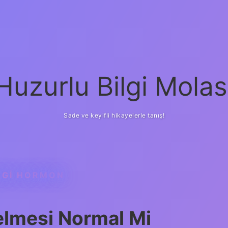
Huzurlu Bilgi Molas
Sade ve keyifli hikayelerle tanış!
NGI HORMON
elmesi Normal Mi