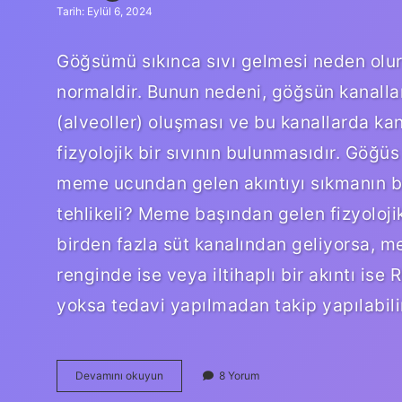
Tarih: Eylül 6, 2024
Göğsümü sıkınca sıvı gelmesi neden olur?
normaldir. Bunun nedeni, göğsün kanalla
(alveoller) oluşması ve bu kanallarda ka
fizyolojik bir sıvının bulunmasıdır. Göğüs 
meme ucundan gelen akıntıyı sıkmanın b
tehlikeli? Meme başından gelen fizyoloji
birden fazla süt kanalından geliyorsa, me
renginde ise veya iltihaplı bir akıntı ise 
yoksa tedavi yapılmadan takip yapılabili
Göğsü
Devamını okuyun
8 Yorum
Sıkınca