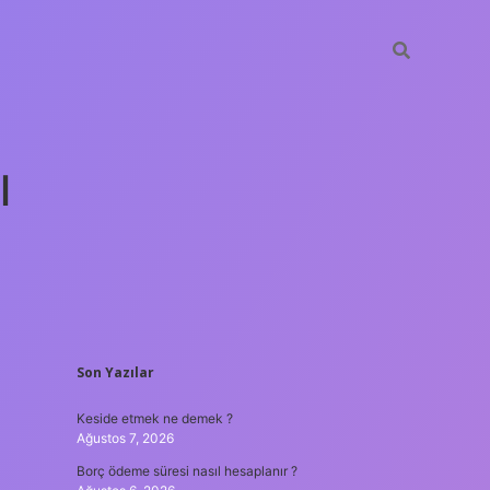
ı
SIDEBAR
Son Yazılar
tulipbet güncel
Keside etmek ne demek ?
Ağustos 7, 2026
Borç ödeme süresi nasıl hesaplanır ?